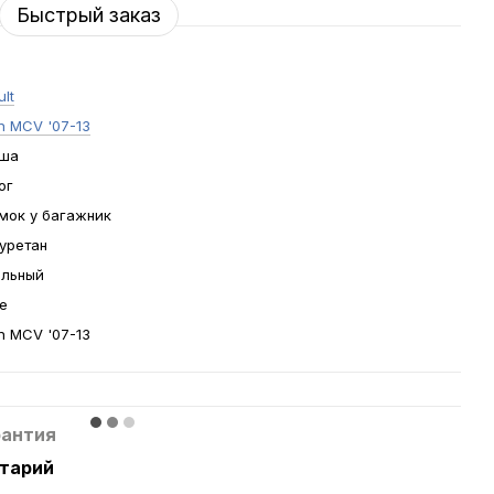
Быстрый заказ
lt
n MCV '07-13
ша
ог
мок у багажник
уретан
льный
е
n MCV '07-13
рантия
нтарий