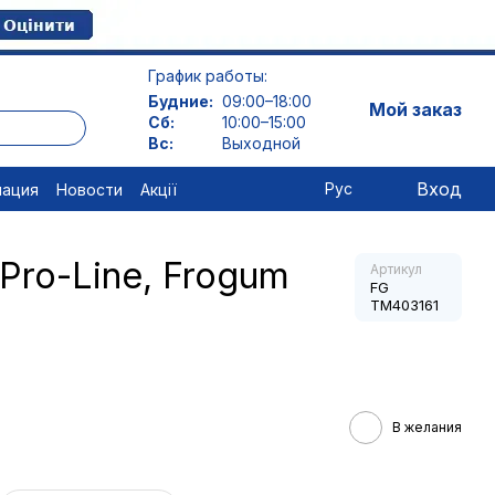
График работы:
Будние:
09:00–18:00
Мой заказ
Сб:
10:00–15:00
Вс:
Выходной
Вход
Рус
мация
Новости
Акції
Pro-Line, Frogum
Артикул
FG
TM403161
В желания