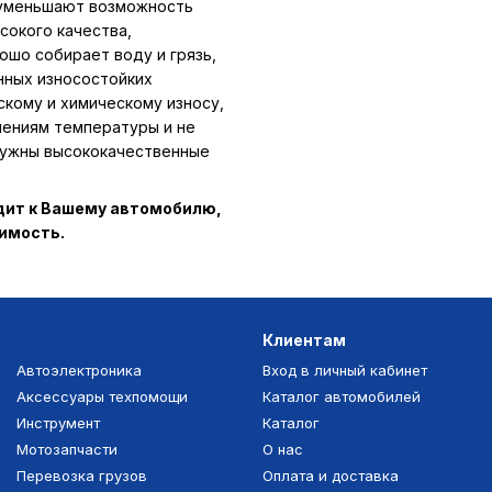
 уменьшают возможность
сокого качества,
ошо собирает воду и грязь,
нных износостойких
скому и химическому износу,
нениям температуры и не
 нужны высококачественные
одит к Вашему автомобилю,
тимость.
Клиентам
Автоэлектроника
Вход в личный кабинет
Аксессуары техпомощи
Каталог автомобилей
Инструмент
Каталог
Мотозапчасти
О нас
Перевозка грузов
Оплата и доставка