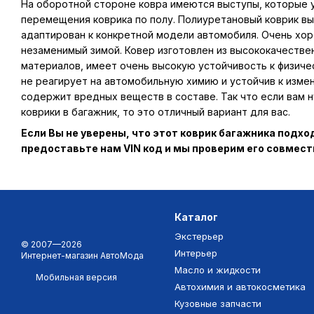
На оборотной стороне ковра имеются выступы, которые
перемещения коврика по полу. Полиуретановый коврик вы
адаптирован к конкретной модели автомобиля. Очень хор
незаменимый зимой. Ковер изготовлен из высококачестве
материалов, имеет очень высокую устойчивость к физиче
не реагирует на автомобильную химию и устойчив к изме
содержит вредных веществ в составе. Так что если вам
коврики в багажник, то это отличный вариант для вас.
Если Вы не уверены, что этот коврик багажника подх
предоставьте нам VIN код и мы проверим его совмес
Каталог
Экстерьер
© 2007—2026
Интерьер
Интернет-магазин АвтоМода
Масло и жидкости
Мобильная версия
Автохимия и автокосметика
Кузовные запчасти