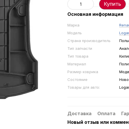
Купить
Основная информация
Марка
Renau
Модель
Loga
Страна производитель
Поль
Тип запчасти
Анал
Тип товара
Кили
Материал
Поли
Размер коврика
Моде
Состояние
Ново
Товары для авто:
Loga
Доставка
Оплата
Га
Новый отзыв или комме