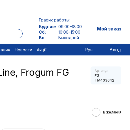
График работы:
Будние:
09:00–18:00
Мой заказ
Сб:
10:00–15:00
Вс:
Выходной
Вход
Рус
мация
Новости
Акції
Line, Frogum FG
Артикул
FG
TM403642
В желания