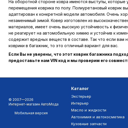
На оборотной стороне ковра имеются выступы, которые
перемещения коврика по полу. Полиуретановый коврик вы
адаптирован к конкретной модели автомобиля. Очень хор
незаменимый зимой. Ковер изготовлен из высококачестве
материалов, имеет очень высокую устойчивость к физиче
не реагирует на автомобильную химию и устойчив к изме
содержит вредных веществ в составе. Так что если вам
коврики в багажник, то это отличный вариант для вас.
Если Вы не уверены, что этот коврик багажника подх
предоставьте нам VIN код и мы проверим его совмес
Каталог
Экстерьер
© 2007—2026
Интерьер
Интернет-магазин АвтоМода
Масло и жидкости
Мобильная версия
Автохимия и автокосметика
Кузовные запчасти