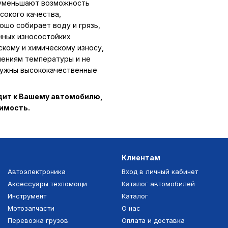
 уменьшают возможность
сокого качества,
ошо собирает воду и грязь,
нных износостойких
скому и химическому износу,
нениям температуры и не
 нужны высококачественные
одит к Вашему автомобилю,
тимость.
Клиентам
Автоэлектроника
Вход в личный кабинет
Аксессуары техпомощи
Каталог автомобилей
Инструмент
Каталог
Мотозапчасти
О нас
Перевозка грузов
Оплата и доставка