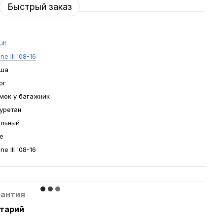
Быстрый заказ
lt
e III '08-16
ша
ог
мок у багажник
уретан
льный
е
e III '08-16
рантия
нтарий