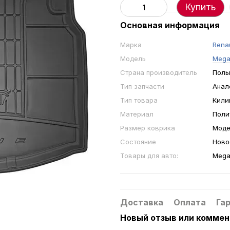
Купить
Основная информация
Марка
Renau
Модель
Megan
Страна производитель
Поль
Тип запчасти
Анал
Тип товара
Кили
Материал
Поли
Размер коврика
Моде
Состояние
Ново
Товары для авто:
Megan
Доставка
Оплата
Га
Новый отзыв или комме