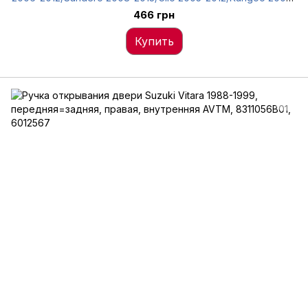
передняя=задняя, левая, внутренняя, серая AVTM,
466 грн
6012539
Купить