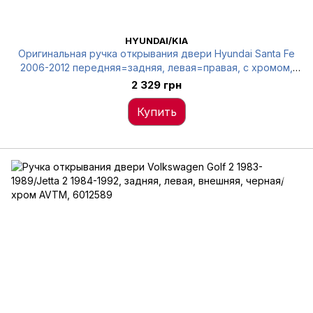
HYUNDAI/KIA
Оригинальная ручка открывания двери Hyundai Santa Fe
2006-2012 передняя=задняя, левая=правая, с хромом,
826512B010
2 329 грн
Купить