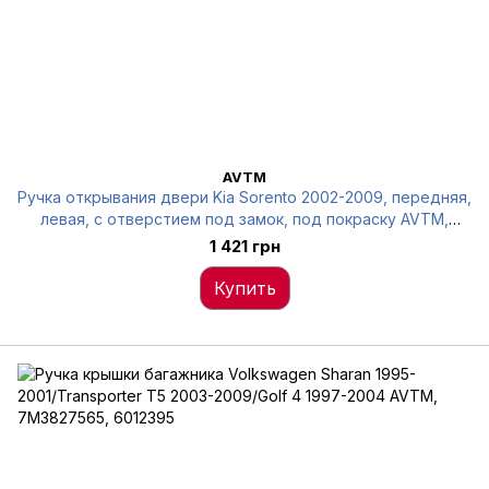
AVTM
Ручка открывания двери Kia Sorento 2002-2009, передняя,
левая, с отверстием под замок, под покраску AVTM,
826503E010XX, 6012495
1 421 грн
Купить