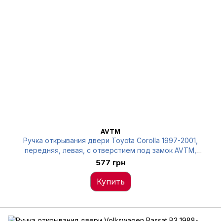
AVTM
Ручка открывания двери Toyota Corolla 1997-2001,
передняя, левая, с отверстием под замок AVTM,
6922012280, 6012574
577 грн
Купить