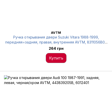
AVTM
Ручка открывания двери Suzuki Vitara 1988-1999,
передняя=задняя, правая, внутренняя AVTM, 8311056B01,
6012567
264 грн
Купить