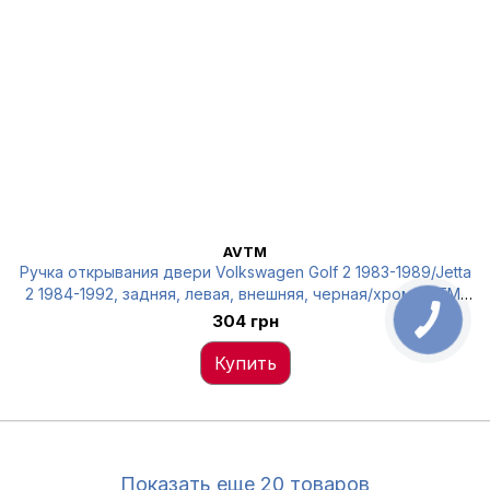
AVTM
Ручка открывания двери Volkswagen Golf 2 1983-1989/Jetta
2 1984-1992, задняя, левая, внешняя, черная/хром AVTM,
6012589
304 грн
Купить
Показать еще 20 товаров