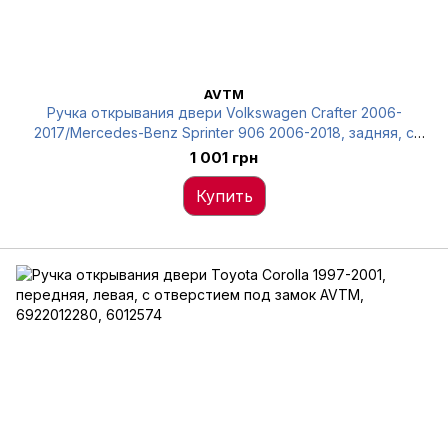
AVTM
Ручка открывания двери Volkswagen Crafter 2006-
2017/Mercedes-Benz Sprinter 906 2006-2018, задняя, с
отверстием под замок AVTM, A9067600170, 6012587
1 001 грн
Купить