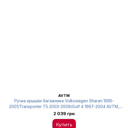
AVTM
Ручка крышки багажника Volkswagen Sharan 1995-
2001/Transporter T5 2003-2009/Golf 4 1997-2004 AVTM,
7M3827565, 6012395
2 039 грн
Купить