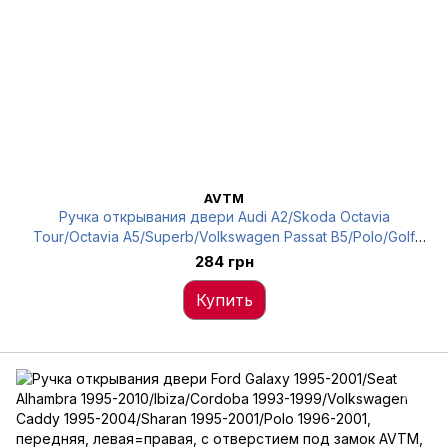
AVTM
Ручка открывания двери Audi A2/Skoda Octavia
Tour/Octavia A5/Superb/Volkswagen Passat B5/Polo/Golf
3/Vento AVTM, 3B0837207C, 6012407
284 грн
Купить