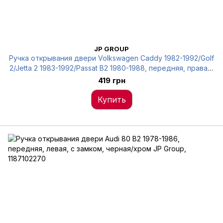
JP GROUP
Ручка открывания двери Volkswagen Caddy 1982-1992/Golf
2/Jetta 2 1983-1992/Passat B2 1980-1988, передняя, правая,
с отверстием под замок, с хромом JP Group, 1187100480
419 грн
Купить