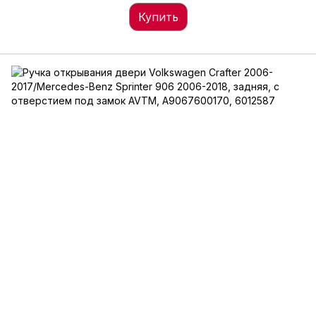
передняя, левая=правая, с отверстием под замок AVTM,
6012467
Купить