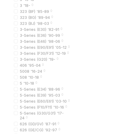
3 '18-
0
корпус из ударопро
323 (BF) '85-89
0
устойчивость к уль
323 (BG) '89-94
0
323 (BJ) '98-03
0
устойчивость к пе
3-Series (E30) '82-91
0
высокая прочность 
3-Series (E36) '90-99
0
3-Series (E46) '98-06
0
Такая конструкция обе
3-Series (E90/E91) '05-12
0
3-Series (F30/F31) '12-19
0
3-Series (G20) '19-
0
Как выбрать ре
406 '95-04
0
При выборе важно учит
5008 '16-24
0
508 '10-18
0
Чек-лист подбора:
5 '10-18
0
год выпуска автомо
5-Series (E34) '88-96
0
5-Series (E39) '95-03
0
дорестайл или рест
5-Series (E60/E61) '03-10
0
тип бампера (S-line
5-Series (F10/F11) '10-16
0
5-Series (G30/G31) '17-
оригинал или аналог
24
0
626 (GD/GV) '87-91
0
дизайн решетки
626 (GE/CG) '92-97
0
Оптимальный вариант 