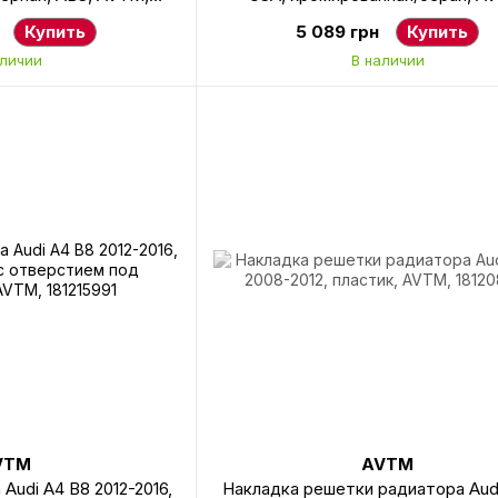
208990
531774602
Купить
5 089 грн
Купить
аличии
В наличии
VTM
AVTM
Audi A4 B8 2012-2016,
Накладка решетки радиатора Aud