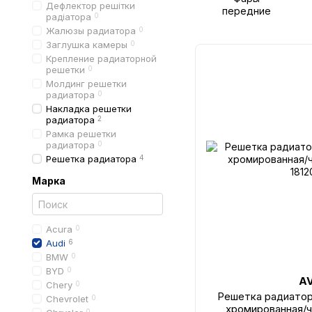
Дефлектор решітки
передние
радіатора
0
Жалюзы радиатора
0
Заглушка камеры
0
Крепление радиаторной
решетки
0
Молдинг решетки
радиатора
0
Накладка решетки
радиатора
2
Рамка решетки
радиатора
0
Решетка радиатора
4
Марка
Acura
0
Audi
6
BMW
0
BYD
0
A
Chery
0
Решетка радиатора
Chevrolet
0
хромированная/ч
0