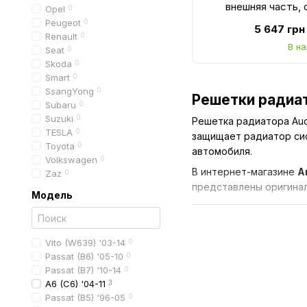
внешняя часть,
Opel
0
парктроник, 
Peugeot
0
5 647 грн
Renault
0
В н
Seat
0
Skoda
0
Smart
0
SsangYong
0
Решетки радиат
Subaru
0
Suzuki
0
Решетка радиатора Aud
TESLA
0
защищает радиатор сис
Toyota
0
автомобиля.
Volkswagen
0
В интернет-магазине
А
Zaz
0
представлены оригинал
Модель
Для чего нужна
Vito (W639) '03-14
0
Решетка радиатора вып
Passat (B6) '05-10
0
обеспечивает поток
Passat (B7) '10-14
0
A6 (C6) '04-11
3
защищает систему 
Passat (B5) '96-05
0