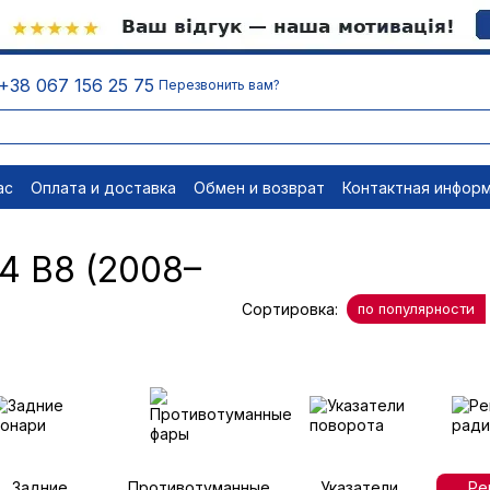
+38 067 156 25 75
Перезвонить вам?
ас
Оплата и доставка
Обмен и возврат
Контактная инфор
равовые документы
Отписаться
4 B8 (2008–
Сортировка:
по популярности
Задние
Противотуманные
Указатели
Ре