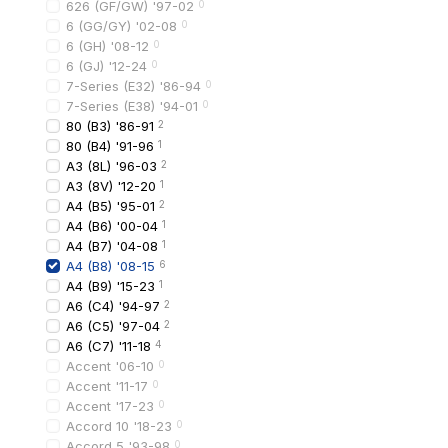
626 (GF/GW) '97-02
0
6 (GG/GY) '02-08
0
6 (GH) '08-12
0
Когда выбрать 
6 (GJ) '12-24
0
Оригинальная решетк
7-Series (E32) '86-94
0
7-Series (E38) '94-01
0
идеальная совмест
80 (B3) '86-91
2
заводское качество
80 (B4) '91-96
1
A3 (8L) '96-03
2
точная геометрия к
A3 (8V) '12-20
1
Аналоги
A4 (B5) '95-01
2
A4 (B6) '00-04
1
более доступная ц
A4 (B7) '04-08
1
широкий выбор про
A4 (B8) '08-15
6
A4 (B9) '15-23
1
хороший вариант д
A6 (C4) '94-97
2
A6 (C5) '97-04
2
Ошибки при вы
A6 (C7) '11-18
4
Accent '06-10
0
Наиболее распростран
Accent '11-17
0
Accent '17-23
0
покупка без учета 
Accord 10 '18-23
0
несовпадение креп
Accord 5 '93-98
0