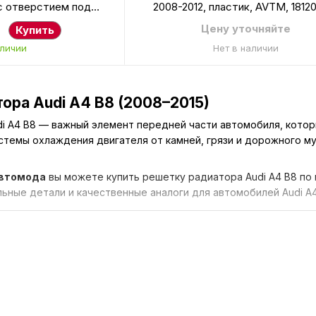
 с отверстием под
2008-2012, пластик, AVTM, 1812
AVTM, 181215991
Цену уточняйте
Купить
аличии
Нет в наличии
ора Audi A4 B8 (2008–2015)
i A4 B8 — важный элемент передней части автомобиля, кото
темы охлаждения двигателя от камней, грязи и дорожного му
втомода
вы можете купить решетку радиатора Audi A4 B8 по в
ьные детали и качественные аналоги для автомобилей Audi A4
 решетка радиатора
олняет несколько важных функций:
 воздуха к радиатору
охлаждения от камней и мусора