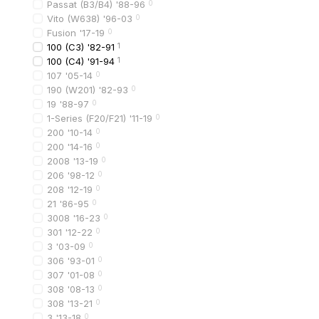
улучшает охлажден
Passat (B3/B4) '88-96
0
Vito (W638) '96-03
0
формирует внешний
Fusion '17-19
0
На практике это дает 
100 (C3) '82-91
1
100 (C4) '91-94
1
107 '05-14
0
Виды и типы ре
190 (W201) '82-93
0
19 '88-97
0
Для Audi A4 B8 доступ
1-Series (F20/F21) '11-19
0
Стандартная заводск
200 '10-14
0
200 '14-16
0
Оригинальная деталь с
2008 '13-19
0
Решетка с хромирова
206 '98-12
0
208 '12-19
0
Подчеркивает премиал
21 '86-95
0
Тюнинговая решетка R
3008 '16-23
0
301 '12-22
0
Спортивная решетка с 
3 '03-09
0
306 '93-01
0
Материалы и х
307 '01-08
0
308 '08-13
0
Большинство решеток р
308 '13-21
0
Основные характеристи
3 '13-18
0