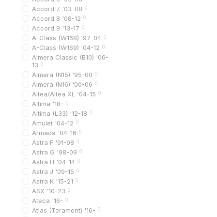
Accord 7 '03-08
0
выбор дешевых дета
Accord 8 '08-12
0
неправильный диза
Accord 9 '13-17
0
A-Class (W168) '97-04
0
При выборе важно учи
A-Class (W169) '04-12
0
Almera Classic (B10) '06-
13
0
Преимущества 
Almera (N15) '95-00
0
Покупая решетку радиа
Almera (N16) '00-06
0
Altea/Altea XL '04-15
0
большой ассортиме
Altima '18-
0
выгодные цены
Altima (L33) '12-18
0
Amulet '04-12
0
быструю доставку п
Armada '04-16
0
гарантию качества
Astra F '91-98
0
Astra G '98-09
0
популярные модели 
Astra H '04-14
0
Это позволяет быстро 
Astra J '09-15
0
Astra K '15-21
0
ASX '10-23
0
Питання та відп
Ateca '16-
0
Atlas (Teramont) '16-
0
Подходит ли решетка 