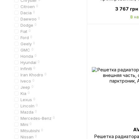
Chrysler
181
Citroen
0
3 767 грн
Dacia
0
В н
Daewoo
0
Dodge
0
Fiat
0
Ford
0
Geely
0
GMC
0
Honda
0
Hyundai
0
Infiniti
0
Iran Khodro
0
Iveco
0
Jeep
0
Kia
0
Lexus
0
Lincoln
0
Mazda
0
Mercedes-Benz
0
Mini
0
A
Mitsubishi
0
Решетка радиатора 
Nissan
0