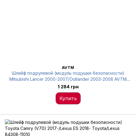
AVTM
Шлейф подрулевой (модуль подушки безопасности)
Mitsubishi Lancer 2000-2007/Outlander 2003-2008 AVTM
183800005
1 284 грн
Купить