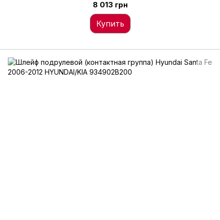
84308-11010
8 013 грн
Купить