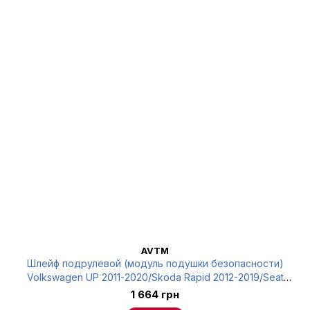
AVTM
Шлейф подрулевой (модуль подушки безопасности)
Volkswagen UP 2011-2020/Skoda Rapid 2012-2019/Seat
Toledo 2012- AVTM 187310108
1 664 грн