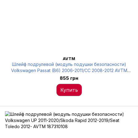
AVTM
Шлейф подрулевой (модуль подушки безопасности)
Volkswagen Passat (B6) 2006-2011/CC 2008-2012 AVTM
591815701
855 грн
Купить