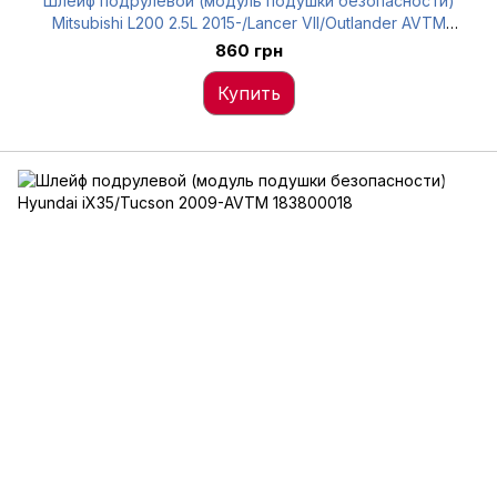
Шлейф подрулевой (модуль подушки безопасности)
Mitsubishi L200 2.5L 2015-/Lancer VII/Outlander AVTM
183800011
860 грн
Купить