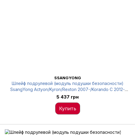
SSANGYONG
Шлейф подрулевой (модуль подушки безопасности)
SsangYong Actyon/Kyron/Rexton 2007-/Korando C 2012-
SSANGYONG 8591009B30
5 437 грн
Купить