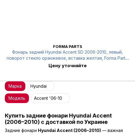
FORMA PARTS
Фонарь задний Hyundai Accent SD 2006-2010, левый,
поворот стекло оранжевое, вставка желтая, Forma Parts,
3214 F1-P
Цену уточняйте
Марка
Hyundai
Модель
Accent '06-10
Купить задние фонари Hyundai Accent
(2006–2010) с доставкой по Украине
Задние фонари
Hyundai Accent (2006–2010)
— важная