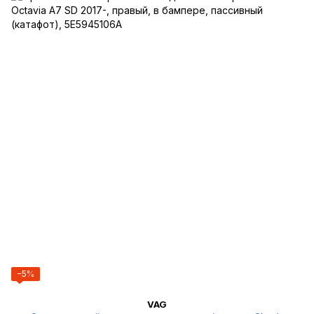
−5%
VAG