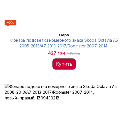
−5%
Depo
Фонарь подсветки номерного знака Skoda Octavia A5
2005-2013/A7 2013-2017/Roomster 2007-2014,
левый=правый, Depo, 665-2101N-UE
427 грн
449 грн
Купить