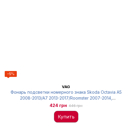
−5%
VAG
Фонарь подсветки номерного знака Skoda Octavia A5
2008-2013/A7 2013-2017/Roomster 2007-2014,
левый=правый, 1Z0943021B
424 грн
446 грн
Купить