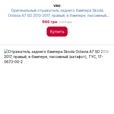
VAG
Оригинальный отражатель заднего бампера Skoda
Octavia A7 SD 2013-2017, правый, в бампере, пассивный
(катафот), 5E5945106
966 грн
1 017 грн
Купить