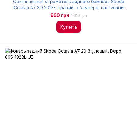
Оригинальный отражатель заднего бампера Skoda
Octavia A7 SD 2017-, правый, в бампере, пассивный
(катафот), 5E5945106A
960 грн
1 010 грн
Купить