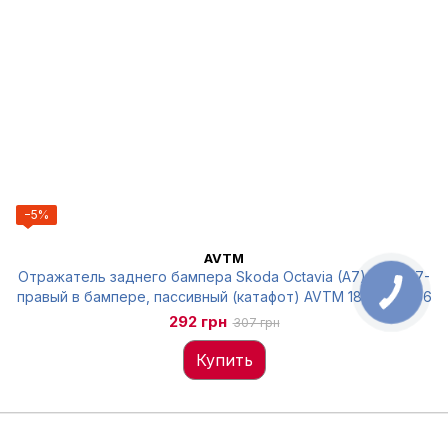
−5%
AVTM
Отражатель заднего бампера Skoda Octavia (A7) SD 2017-
правый в бампере, пассивный (катафот) AVTM 1830945066
292 грн
307 грн
Купить