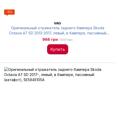
−5%
VAG
Оригинальный отражатель заднего бампера Skoda
Octavia A7 SD 2013-2017, левый, в бампере, пассивный
(катафот), 5E5945105
966 грн
1 017 грн
Купить