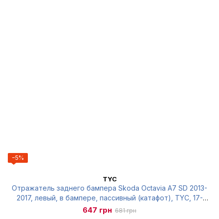
−5%
TYC
Отражатель заднего бампера Skoda Octavia A7 SD 2013-
2017, левый, в бампере, пассивный (катафот), TYC, 17-
0674-00-2
647 грн
681 грн