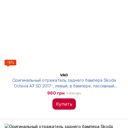
−5%
VAG
Оригинальный отражатель заднего бампера Skoda
Octavia A7 SD 2017-, левый, в бампере, пассивный
(катафот), 5E5945105A
960 грн
1 010 грн
Купить