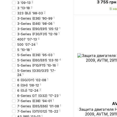
3 755 грн
3 '09-13
3
3 '13-18
2
В н
323 (BJ) '98-03
2
3-Series (E36) '90-99
1
3-Series (E46) '98-06
1
3-Series (E90/E91) '05-12
1
3-Series (F30/F31) '12-19
1
4007 '07-13
6
500 '07-24
1
5 '10-18
1
5-Series (E39) '95-03
1
5-Series (E60/E61) '03-10
4
5-Series (F10/F11) '10-16
3
5-Series (G30/G31) '17-
24
1
6 (GG/GY) '02-08
1
6 (GH) '08-12
1
6 (GJ) '12-24
3
6-Series GT (G32) '17-23
1
7-Series (E38) '94-01
1
A
7-Series (E65/E66) '01-08
1
Защита двигателя H
7-Series (G11/G12) '15-22
1
2009, AVTM, 291
A3 (8P) '03-12
1