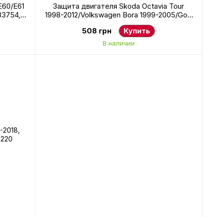
E60/E61
Защита двигателя Skoda Octavia Tour
33754,
1998-2012/Volkswagen Bora 1999-2005/Golf
4 1997-2003, правая, боковая, AVTM,
508 грн
Купить
1J0825250F01C, 189523222
В наличии