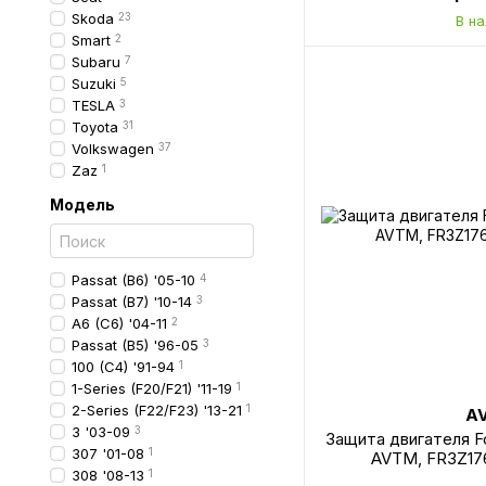
Skoda
23
В н
Smart
2
Subaru
7
Suzuki
5
TESLA
3
Toyota
31
Volkswagen
37
Zaz
1
Модель
Passat (B6) '05-10
4
Passat (B7) '10-14
3
A6 (C6) '04-11
2
Passat (B5) '96-05
3
100 (C4) '91-94
1
1-Series (F20/F21) '11-19
1
2-Series (F22/F23) '13-21
1
A
3 '03-09
3
Защита двигателя Fo
307 '01-08
1
AVTM, FR3Z17
308 '08-13
1