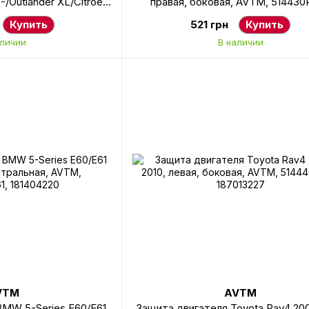
-/Outlander XL/Citroen
правая, боковая, AVTM, 514430
007 2007-2012, левая,
187013228
Купить
521 грн
Купить
379, 184812221
аличии
В наличии
VTM
AVTM
BMW 5-Series E60/E61
Защита двигателя Toyota Rav4 200