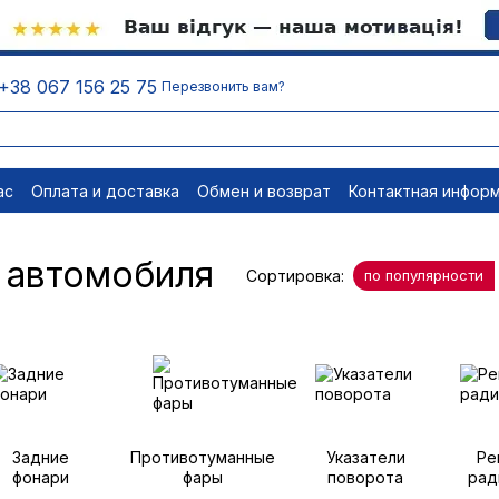
+38 067 156 25 75
Перезвонить вам?
ас
Оплата и доставка
Обмен и возврат
Контактная инфор
равовые документы
Отписаться
а автомобиля
Сортировка:
по популярности
Задние
Противотуманные
Указатели
Ре
фонари
фары
поворота
рад