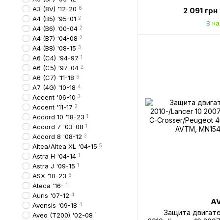
A3 (8V) '12-20
6
2 091 грн
A4 (B5) '95-01
2
В н
A4 (B6) '00-04
2
A4 (B7) '04-08
2
A4 (B8) '08-15
3
A6 (C4) '94-97
1
A6 (C5) '97-04
2
A6 (C7) '11-18
6
A7 (4G) '10-18
4
Accent '06-10
3
Accent '11-17
2
Accord 10 '18-23
1
Accord 7 '03-08
1
Accord 8 '08-12
3
Altea/Altea XL '04-15
5
Astra H '04-14
1
Astra J '09-15
1
ASX '10-23
6
Ateca '16-
1
Auris '07-12
4
A
Avensis '09-18
4
Защита двигате
Aveo (T200) '02-08
1