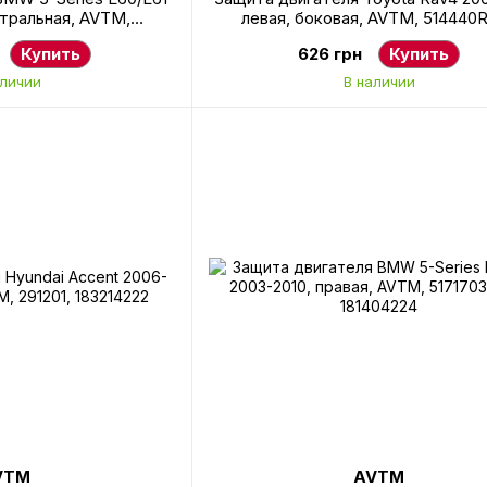
нтральная, AVTM,
левая, боковая, AVTM, 514440R
1, 181404220
187013227
Купить
626 грн
Купить
аличии
В наличии
VTM
AVTM