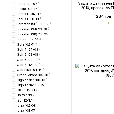
Защита двигателя 
Fabia '99-07
3
2010, правая, AVT
Fiesta '08-17
1
Focus II '04-11
2
284 грн
Focus III '11-18
1
В н
Forester (SH) '08-12
3
Forester (SJ) '13-18
3
Forester (SK) '18-25
1
Fortwo '07-14
2
Getz '02-11
2
Golf 4 '97-03
3
Golf 5 '03-08
3
Golf 6 '08-12
5
Golf 7 '12-20
7
Golf Plus '04-14
2
Grand Vitara '05-18
1
Highlander '08-13
1
Highlander '13-19
1
HR-V '15-21
2
i10 '07-13
2
i30 '12-17
2
Ibiza '02-08
3
Ibiza '08-17
1