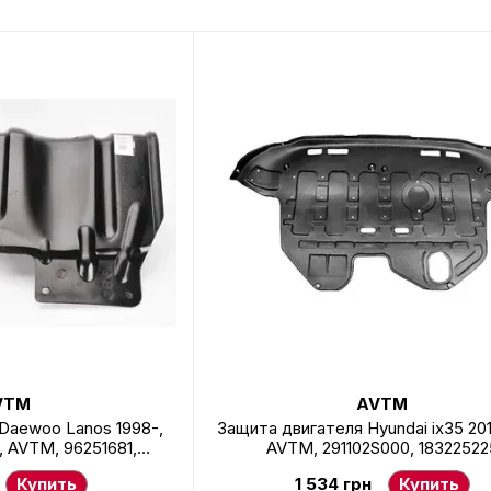
VTM
AVTM
Daewoo Lanos 1998-,
Защита двигателя Hyundai ix35 201
, AVTM, 96251681,
AVTM, 291102S000, 18322522
106304
Купить
1 534 грн
Купить