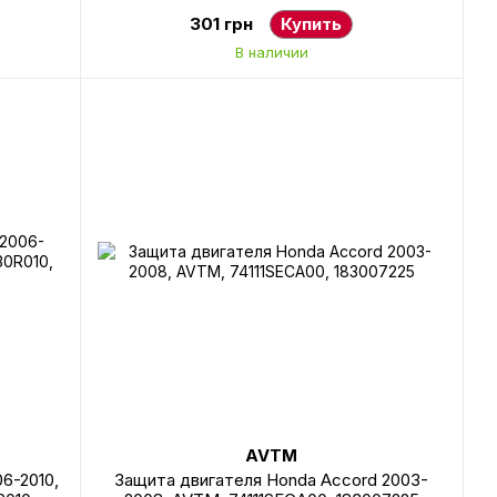
5237R,
96545472, 181704228
301 грн
Купить
В наличии
AVTM
6-2010,
Защита двигателя Honda Accord 2003-