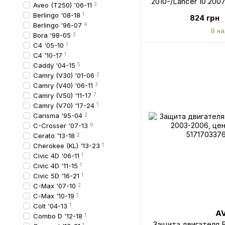
2010-/Lancer 10 2007
Aveo (T250) '06-11
3
C-Crosser/Peugeot 4
Berlingo '08-18
1
824 грн
AVTM, MN154
Berlingo '96-07
4
В н
Bora '98-05
3
C4 '05-10
1
C4 '10-17
1
Caddy '04-15
5
Camry (V30) '01-06
2
Camry (V40) '06-11
3
Camry (V50) '11-17
7
Camry (V70) '17-24
1
Carisma '95-04
2
C-Crosser '07-13
6
Cerato '13-18
2
Cherokee (KL) '13-23
1
Civic 4D '06-11
1
Civic 4D '11-15
1
Civic 5D '16-21
1
C-Max '07-10
2
C-Max '10-19
1
Colt '04-13
1
A
Combo D '12-18
1
Защита двигателя 