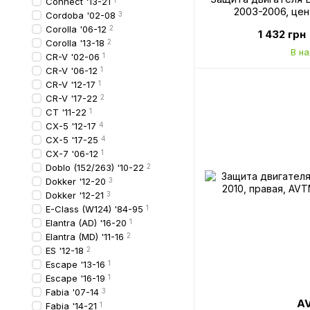
Connect '13-21
1
2003-2006, це
Cordoba '02-08
3
5171703376
Corolla '06-12
2
1 432 грн
Corolla '13-18
2
В н
CR-V '02-06
1
CR-V '06-12
1
CR-V '12-17
1
CR-V '17-22
2
CT '11-22
1
CX-5 '12-17
4
CX-5 '17-25
4
CX-7 '06-12
1
Doblo (152/263) '10-22
2
Dokker '12-20
3
Dokker '12-21
3
E-Class (W124) '84-95
1
Elantra (AD) '16-20
1
Elantra (MD) '11-16
2
ES '12-18
2
Escape '13-16
1
Escape '16-19
1
Fabia '07-14
3
A
Fabia '14-21
1