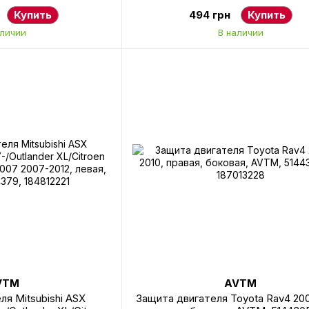
4 1997-2003, бензин, AVTM, 1J082
Купить
494 грн
Купить
189523227
аличии
В наличии
VTM
AVTM
ля Mitsubishi ASX
Защита двигателя Toyota Rav4 200