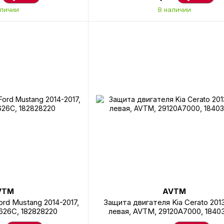
аличии
В наличии
VTM
AVTM
rd Mustang 2014-2017,
Защита двигателя Kia Cerato 2013
626C, 182828220
левая, AVTM, 29120A7000, 1840