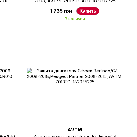
R010,
2008, AVTM, 74111SECA00, 183007225
1 735 грн
Купить
В наличии
AVTM
6-2010,
Защита двигателя Citroen Berlingo/C4