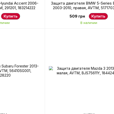
Hyundai Accent 2006-
Защита двигателя BMW 5-Series 
M, 291201, 183214222
2003-2010, правая, AVTM, 517170
181404224
Купить
509 грн
Купить
аличии
В наличии