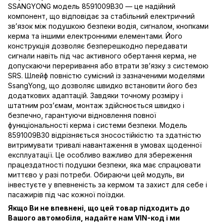
SSANGYONG модель 8591009B30 — це надійний
компонент, що відповідає за стабільний електричний
зв’язок між подушкою безпеки водія, сигналом, кнопками
керма та іншими електронними елементами. Його
конструкція дозволяє безперешкодно передавати
сигнали навіть під час активного обертання керма, не
допускаючи переривання або втрати зв’язку з системою
SRS. Шлейф повністю сумісний із зазначеними моделями
SsangYong, що дозволяє швидко встановити його без
додаткових адаптацій. Завдяки точному розміру і
штатним роз’ємам, монтаж здійснюється швидко і
безпечно, гарантуючи відновлення повної
функціональності керма і системи безпеки. Модель
8591009B30 відрізняється зносостійкістю та здатністю
витримувати тривалі навантаження в умовах щоденної
експлуатації. Це особливо важливо для збереження
працездатності подушки безпеки, яка має спрацювати
миттєво у разі потреби. Обираючи цей модуль, ви
інвестуєте у впевненість за кермом та захист для себе і
пасажирів під час кожної поїздки.
Якщо Ви не впевнені, що цей товар підходить до
Вашого автомобіля, надайте нам VIN-код і ми