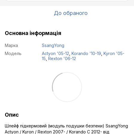
До обраного
Основна інформація
Марка
SsangYong
Модель
Actyon '05-12
,
Korando '10-19
,
Kyron '05-
15
,
Rexton '06-12
Опис
Шлейф підкермовий (модуль подушки безпеки) SsangYong
Actyon / Kyron / Rexton 2007- / Korando C 2012- від