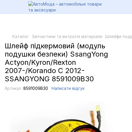
Каталог
Запчастини та витратні матеріали
Шлейфи подр
Шлейф підкермовий (модуль
подушки безпеки) SsangYong
Actyon/Kyron/Rexton
2007-/Korando C 2012-
SSANGYONG 8591009B30
Артикул:
8591009B30
Написати відгук