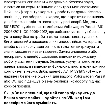
електричних сигналів між подушкою безпеки водія,
кнопками на кермі та іншими електронними системами.
Цей шлейф гарантує коректну роботу подушки безпеки
навіть під час обертання керма, що є критично важливим
для безпеки водія та пасажирів у разі аварії. Модель
591815701 сумісна з автомобілями Volkswagen Passat (B6)
2006-2011 і CC 2008-2012, що забезпечує точну і безпечну
установку без потреби в додаткових налаштуваннях.
Виготовлений з високоякісних і зносостійких матеріалів,
шлейф має високу довговічність і здатен витримувати
значні механічні навантаження. Заміна зношеного або
несправного шлейфу дозволяє відновити нормальну
роботу системи подушок безпеки, усунути помилки на
панелі приладів і відновити функціональність електричних
компонентів керма. Вибір шлейфу AVTM 591815701 — це
надійне і безпечне рішення для вашого Volkswagen Passat
або CC, що підвищує рівень безпеки і комфорту під час
кожної поїздки.
Якщо Ви не впевнені, що цей товар підходить до
Вашого автомобіля, надайте нам VIN-код і ми
перевіримо його сумісність.