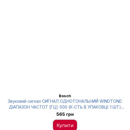
Bosch
Звуковий сигнал СИГНАЛ ОДНОТОНАЛЬНИЙ WINDTONE:
ДІАПАЗОН ЧАСТОТ [ГЦ]: 500 (К-СТЬ В УПАКОВЦІ: 1 ШТ)
Bosch 0 986 AH0 502
565 грн
Купити