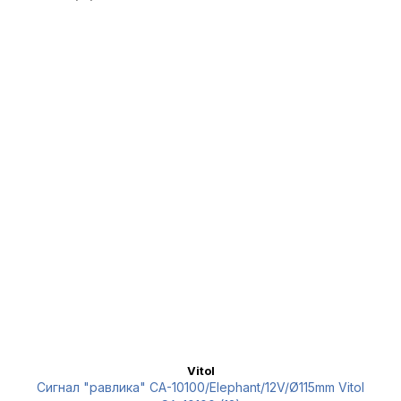
Vitol
Сигнал "равлика" СА-10100/Еlephant/12V/Ø115mm Vitol