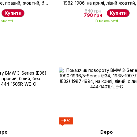
e, правий, жовтий, без
1982-1986, на крилі, лівий жовтий,
, 444-1503R-UE-Y
344-1602L-AE
840 грн
Купити
Купити
798 грн
явності
В наявності
−5%
epo
Depo