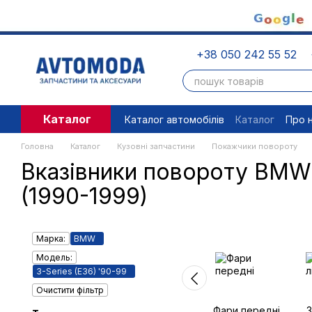
Перейти до основного контенту
+38 050 242 55 52
Каталог
Каталог автомобілів
Каталог
Про 
Угода користувача
Правові доку
Головна
Каталог
Кузовні запчастини
Покажчики повороту
Вказівники повороту BMW 
(1990-1999)
Марка:
BMW
Модель:
3-Series (E36) '90-99
Очистити фільтр
Фари передні
З