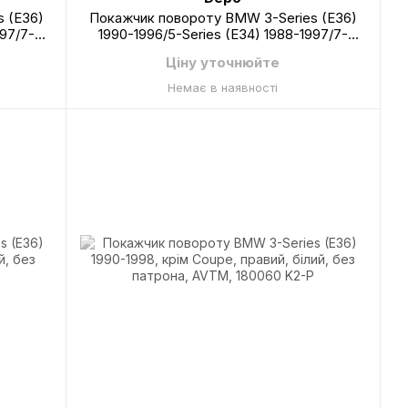
 (E36)
Покажчик повороту BMW 3-Series (E36)
997/7-
1990-1996/5-Series (E34) 1988-1997/7-
правий,
Series (E32) 1987-1994, на крилі, правий,
Ціну уточнюйте
C
димчастий, Depo, 444-1402R-BE-VS
Немає в наявності