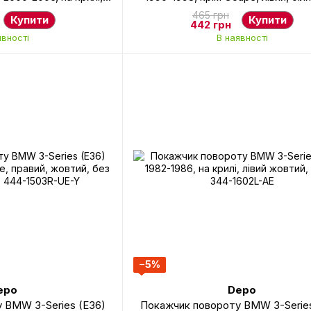
мпа, Depo, 344-1405R-
патрона, Depo, 444-1503L-U
465 грн
Купити
Купити
E-C
442 грн
явності
В наявності
−5%
epo
Depo
 BMW 3-Series (E36)
Покажчик повороту BMW 3-Series