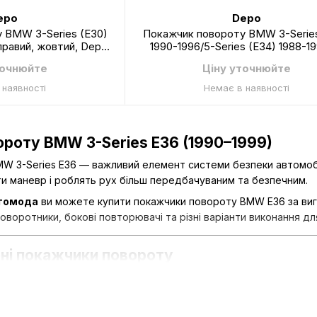
epo
Depo
 BMW 3-Series (E30)
Покажчик повороту BMW 3-Series
 правий, жовтий, Depo,
1990-1996/5-Series (E34) 1988-1
602R-AE
Series (E32) 1987-1994, на крилі, 
точнюйте
Ціну уточнюйте
димчастий, Depo, 444-1402L-B
 наявності
Немає в наявності
роту BMW 3-Series E36 (1990–1999)
W 3-Series E36 — важливий елемент системи безпеки автомобі
ти маневр і роблять рух більш передбачуваним та безпечним.
томода
ви можете купити покажчики повороту BMW E36 за вигід
оворотники, бокові повторювачі та різні варіанти виконання дл
бні покажчики повороту
иків повороту — інформувати інших водіїв про запланований м