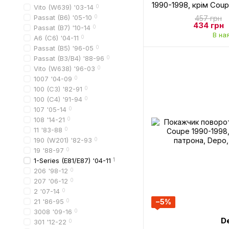
1990-1998, крім Coup
Vito (W639) '03-14
0
патрона, Depo
Passat (B6) '05-10
0
457 грн
434 грн
Passat (B7) '10-14
0
В на
A6 (C6) '04-11
0
Passat (B5) '96-05
0
Passat (B3/B4) '88-96
0
Vito (W638) '96-03
0
1007 '04-09
0
100 (C3) '82-91
0
100 (C4) '91-94
0
107 '05-14
0
108 '14-21
0
11 '83-88
0
190 (W201) '82-93
0
19 '88-97
0
1-Series (E81/E87) '04-11
1
206 '98-12
0
207 '06-12
0
2 '07-14
0
21 '86-95
0
−5%
3008 '09-16
0
D
301 '12-22
0