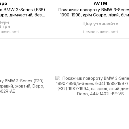
epo
AVTM
в BMW 3-Series (E36)
Покажчик повороту BMW 3-Series
oupe, димчастий, без
1990-1998, крім Coupe, лівий, біли
вий, Depo, 444-1503P-
патрона, AVTM, 180060 K1-
0 грн
Ціну уточнюйте
EVS
8 грн
 наявності
Немає в наявності