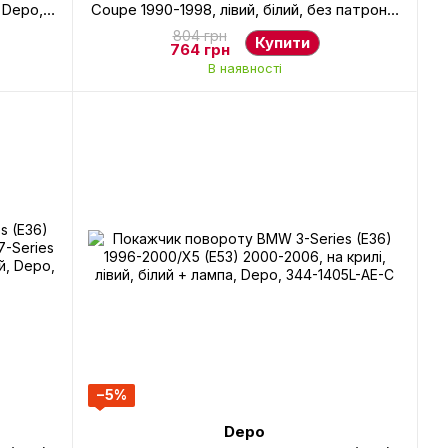
 Depo,
Coupe 1990-1998, лівий, білий, без патрона,
Depo, 444-1505L-WE-C
804 грн
Купити
764 грн
В наявності
−5%
Depo