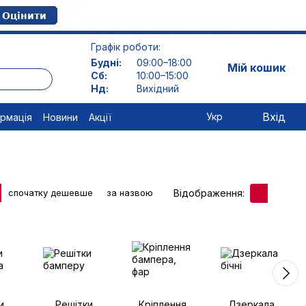
Графік роботи:
Будні:
09:00–18:00
Мій кошик
Сб:
10:00–15:00
Нд:
Вихідний
Вхід
Укр
ормація
Новини
Акції
Відображення:
спочатку дешевше
за назвою
и
Решітки
Кріплення
Дзеркала