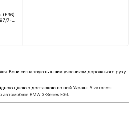
 (E36)
997/7-
лівий
E-VS
ля. Вони сигналізують іншим учасникам дорожнього руху
ною ціною з доставкою по всій Україні. У каталозі
я автомобілів BMW 3-Series E36.
аневр.