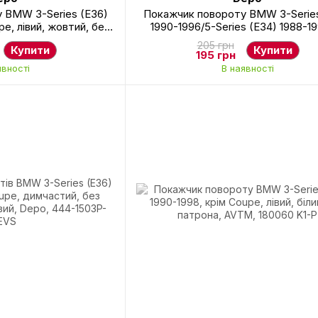
 BMW 3-Series (E36)
Покажчик повороту BMW 3-Series
pe, лівий, жовтий, без
1990-1996/5-Series (E34) 1988-1
, 444-1503L-UE-Y
Series (E32) 1987-1994, на крилі, 
205 грн
Купити
Купити
білий, Depo, 444-1401R-UE-
195 грн
явності
В наявності