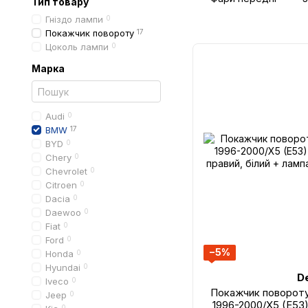
Тип товару
Гніздо лампи
0
Покажчик повороту
17
Цоколь лампи
0
Марка
Audi
0
BMW
17
BYD
0
Chery
0
Chevrolet
0
Citroen
0
Dacia
0
Daewoo
0
Fiat
0
Ford
0
−5%
Honda
0
Hyundai
0
D
Iveco
0
Покажчик повороту
Jeep
0
1996-2000/X5 (E53)
0