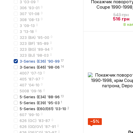
Покажчик повороту
3 '03-09
0
Coupe 1990-1998,
306 '93-01
0
патрона, Depo
307 '01-08
0
543 грн
516 грн
308 '08-13
0
В на
3 '09-13
0
3 '13-18
0
323 (BA) '95-00
0
323 (BF) '85-89
0
323 (BG) '89-94
0
323 (BJ) '98-03
0
3-Series (E36) '90-99
17
3-Series (E46) '98-06
14
4007 '07-13
0
405 '87-97
0
407 '04-10
0
5008 '09-16
0
5-Series (E34) '88-96
13
5-Series (E39) '95-03
1
5-Series (E60/E61) '03-10
2
607 '99-10
0
626 (GC) '83-87
0
−5%
626 (GD/GV) '87-91
0
D
626 (GE/CG) '92-97
0