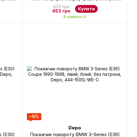
E-C
патрона, Depo, 444-1503R-UE-C
477 грн
Купити
453 грн
В наявності
−5%
Depo
 (E30)
Покажчик повороту BMW 3-Series (E36)