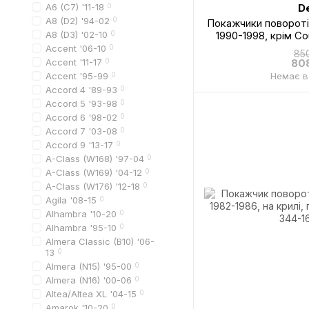
A6 (C7) '11-18
0
D
A8 (D2) '94-02
0
Покажчики повороті
A8 (D3) '02-10
0
1990-1998, крім C
патрона, лівий=пра
Accent '06-10
0
85
U
Accent '11-17
0
80
Accent '95-99
0
Немає в
Accord 4 '89-93
0
Accord 5 '93-98
0
Accord 6 '98-02
0
Accord 7 '03-08
0
Accord 9 '13-17
0
A-Class (W168) '97-04
0
A-Class (W169) '04-12
0
A-Class (W176) '12-18
0
Agila '08-15
0
Alhambra '10-20
0
Alhambra '95-10
0
Almera Classic (B10) '06-
13
0
Almera (N15) '95-00
0
Almera (N16) '00-06
0
Altea/Altea XL '04-15
0
Amarok '10-20
0