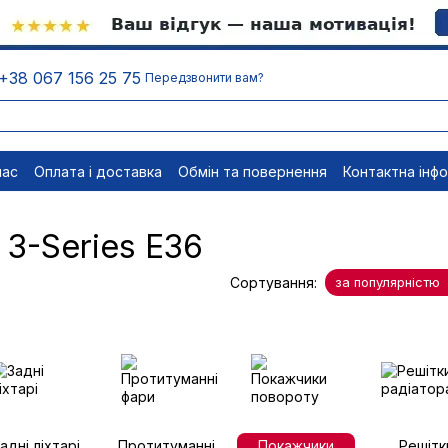
+38 067 156 25 75
Передзвонити вам?
нас
Оплата і доставка
Обмін та повернення
Контактна інф
менти
Відписатися
3-Series E36
Сортування:
за популярністю
адні ліхтарі
Протитуманні
Покажчики
Решітк