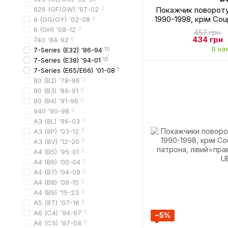
626 (GF/GW) '97-02
0
Покажчик повороту
1990-1998, крім Cou
6 (GG/GY) '02-08
0
патрона, Depo
6 (GH) '08-12
0
457 грн
434 грн
740 '84-92
0
В на
7-Series (E32) '86-94
10
7-Series (E38) '94-01
10
7-Series (E65/E66) '01-08
1
80 (B2) '78-86
0
80 (B3) '86-91
0
80 (B4) '91-96
0
940 '90-98
0
A3 (8L) '96-03
0
A3 (8P) '03-12
0
A3 (8V) '12-20
0
A4 (B5) '95-01
0
A4 (B6) '00-04
0
A4 (B7) '04-08
0
A4 (B8) '08-15
0
A4 (B9) '15-23
0
A5 (8T) '07-16
0
A6 (C4) '94-97
0
−5%
A6 (C5) '97-04
0