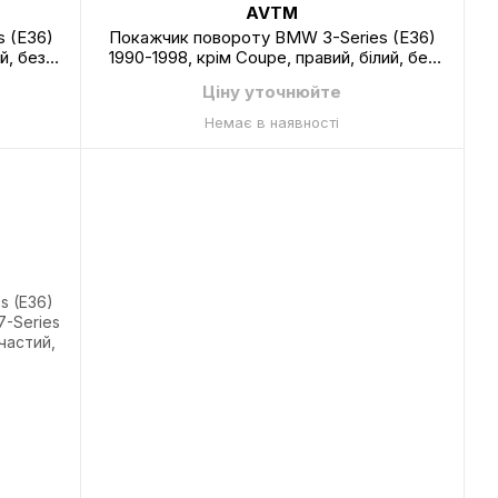
AVTM
 (E36)
Покажчик повороту BMW 3-Series (E36)
й, без
1990-1998, крім Coupe, правий, білий, без
P
патрона, AVTM, 180060 K2-P
Ціну уточнюйте
Немає в наявності