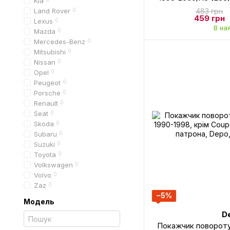
Kia
правий, білий + ла
Land Rover
0
483 грн
A
459 грн
Lexus
0
В на
Mazda
0
Mercedes-Benz
0
Mitsubishi
0
Nissan
0
Opel
0
Peugeot
0
Porsche
0
Renault
0
Seat
0
Skoda
0
Subaru
0
Suzuki
0
Toyota
0
Volkswagen
0
Volvo
0
Zaz
0
−5%
Модель
D
Покажчик повороту