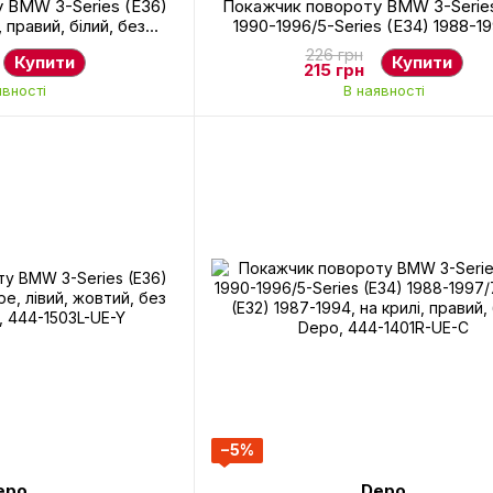
 BMW 3-Series (E36)
Покажчик повороту BMW 3-Series
 правий, білий, без
1990-1996/5-Series (E34) 1988-1
, 444-1505R-WE-C
Series (E32) 1987-1994, на крилі, 
226 грн
Купити
Купити
білий, Depo, 444-1401L-UE-
215 грн
явності
В наявності
−5%
epo
Depo