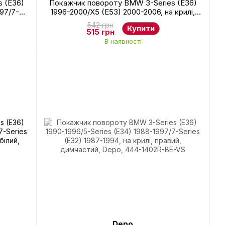
 (E36)
Покажчик повороту BMW 3-Series (E36)
997/7-
1996-2000/X5 (E53) 2000-2006, на крилі,
лівий,
лівий, білий + лампа, Depo, 344-1405L-AE-C
542 грн
Купити
C
515 грн
В наявності
Depo