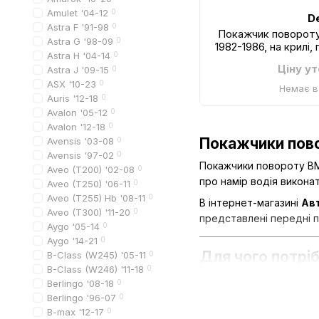
Amulet '04-12
0
D
Astra F '91-98
0
Покажчик повороту
Astra G '98-09
0
1982-1986, на крилі,
Astra H '04-14
0
344-1
Ціну у
Astra J '09-15
0
ASX '10-23
0
Немає в
Auris '12-18
0
Avalon '05-12
0
Avalon '12-18
0
Покажчики пово
Avensis '03-08
0
Avensis '97-02
0
Покажчики повороту BM
Aveo (T200) '02-08
0
про намір водія викона
Aveo (T250) '06-11
0
Aveo (T255) Hb '08-11
0
В інтернет-магазині
Ав
Aveo (T300) '11-20
0
представлені передні п
Aygo '05-14
0
Aygo '14-21
0
Для чого потрі
B-Class (W245) '05-11
0
B-Class (W246) '11-18
0
Основна функція покажч
Berlingo '08-18
0
Berlingo '96-07
0
На практиці це дає:
B-max '12-17
0