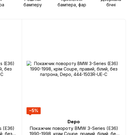
ра
бамперу
бампера, фар
бічні
−5%
Depo
 (E36)
Покажчик повороту BMW 3-Series (E36)
й, без
1990-1998, крім Coupe, правий, білий, без