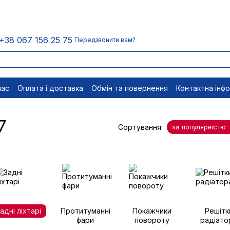
+38 067 156 25 75
Передзвонити вам?
нас
Оплата і доставка
Обмін та повернення
Контактна інф
менти
Відписатися
7
Сортування:
за популярністю
адні ліхтарі
Протитуманні
Покажчики
Решітк
фари
повороту
радіато