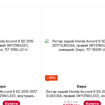
−10%
epo
Depo
 Accord 9 SD 2015-2017
Ліхтар задній Honda Accord 9 SD 2
21W/LED), внутрішній,
EUR/USA, правий (WY21W/LED), зов
-1316L-LD-U
Depo, 117-1922R-U
5 187 грн
Купити
Купити