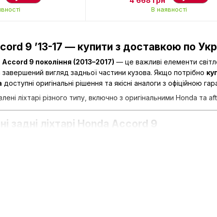
4 668 грн
явності
В наявності
ccord 9 ’13-17 — купити з доставкою по Укр
 Accord 9 покоління (2013–2017)
— це важливі елементи світло
а завершений вигляд задньої частини кузова. Якщо потрібно
ку
а
доступні оригінальні рішення та якісні аналоги з офіційною гар
ені ліхтарі різного типу, включно з оригінальними Honda та af
ні задні ліхтарі Honda Accord 9
 кілька ключових функцій:
имість автомобіля ззаду
у сутінках, тумані та вночі;
водіїв про гальмування та маневри
;
у руху
завдяки чіткому світловому сигналу;
чний вигляд автомобіля.
лімату (дощі, сніг, реагенти на дорогах) справна оптика крити