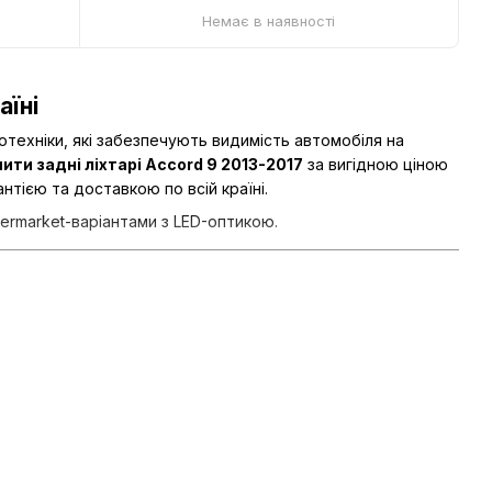
Немає в наявності
аїні
техніки, які забезпечують видимість автомобіля на
пити задні ліхтарі Accord 9 2013-2017
за вигідною ціною
антією та доставкою по всій країні.
termarket-варіантами з LED-оптикою.
чно важлива для безпечної експлуатації. На практиці це