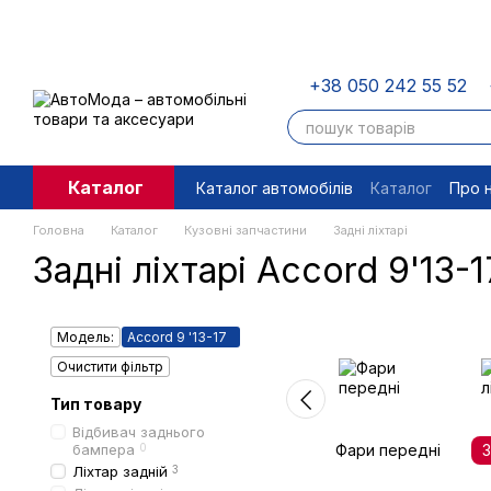
Перейти до основного контенту
+38 050 242 55 52
Каталог
Каталог автомобілів
Каталог
Про 
Угода користувача
Правові доку
Головна
Каталог
Кузовні запчастини
Задні ліхтарі
Задні ліхтарі Accord 9'13-1
Модель:
Accord 9 '13-17
Очистити фільтр
Тип товару
Відбивач заднього
бампера
0
Фари передні
З
Ліхтар задній
3