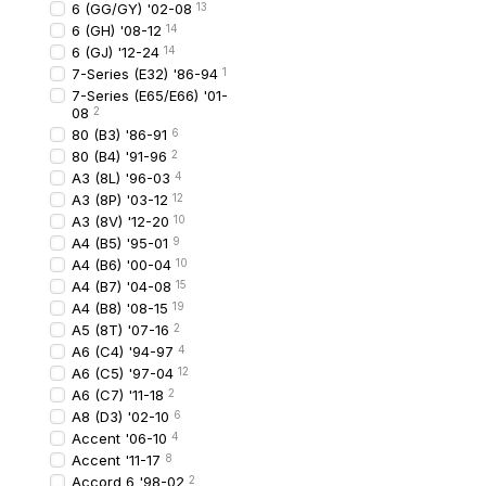
6 (GG/GY) '02-08
13
виконання.
6 (GH) '08-12
14
Aftermarket-аналоги
—
6 (GJ) '12-24
14
7-Series (E32) '86-94
1
бюджету без суттєвої в
7-Series (E65/E66) '01-
Не варто обирати найде
08
2
80 (B3) '86-91
6
80 (B4) '91-96
2
Типові помилки 
A3 (8L) '96-03
4
A3 (8P) '03-12
12
вибір без урахуванн
A3 (8V) '12-20
10
ігнорування відмінн
A4 (B5) '95-01
9
A4 (B6) '00-04
10
встановлення без п
A4 (B7) '04-08
15
спроба встановити 
A4 (B8) '08-15
19
A5 (8T) '07-16
2
Такі помилки призводят
A6 (C4) '94-97
4
A6 (C5) '97-04
12
Переваги покуп
A6 (C7) '11-18
2
A8 (D3) '02-10
6
Професійний підбір
Accent '06-10
4
Прозора ціна без пр
Accent '11-17
8
Accord 6 '98-02
2