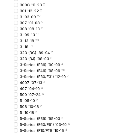
300C '11-23
2
Якісний ліхтар означає:
301 '12-22
2
3 '03-09
27
стабільну роботу за
307 '01-08
5
довгий строк служби
308 '08-13
2
3 '09-13
10
точну посадку без лю
3 '13-18
23
3 '18-
2
Як вибрати задн
323 (BG) '89-94
2
323 (BJ) '98-03
6
Під час вибору врахову
3-Series (E36) '90-99
4
3-Series (E46) '98-06
20
Рік випуску:
2013, 20
3-Series (F30/F31) '12-19
7
Тип ліхтарів:
оригін
4007 '07-13
3
407 '04-10
4
Наявність LED-опт
500 '07-24
6
Стан роз’ємів і су
5 '05-10
2
508 '10-18
2
Оптимально підбирати лі
5 '10-18
2
5-Series (E39) '95-03
6
Коли обрати ори
5-Series (E60/E61) '03-10
6
5-Series (F10/F11) '10-16
4
Оригінальні ліхтарі H