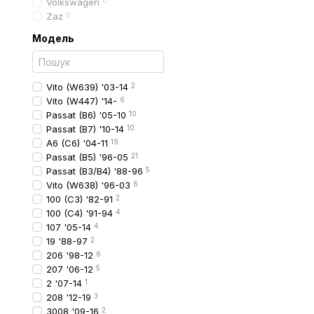
Volkswagen
0
означає менший ризик Д
Zaz
0
Модель
Види задніх ліх
Основні варіанти:
Vito (W639) '03-14
2
Оригінальні ліхтар
Vito (W447) '14-
6
Aftermarket-анало
Passat (B6) '05-10
10
Passat (B7) '10-14
10
Ліхтарі з LED-опт
A6 (C6) '04-11
19
Комплект правий +
Passat (B5) '96-05
21
Passat (B3/B4) '88-96
5
Деякі комплектації мож
Vito (W638) '96-03
6
модифікацію автомобіля
100 (C3) '82-91
2
100 (C4) '91-94
4
Матеріали та те
107 '05-14
4
19 '88-97
2
Сучасні задні ліхтарі в
206 '98-12
6
207 '06-12
5
міцного полікарбо
2 '07-14
1
якісних лінз і відб
208 '12-19
3
3008 '09-16
2
LED-елементів (за 