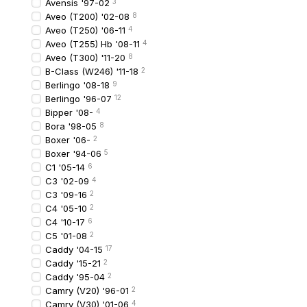
Avensis '97-02
3
Залежить від регіону Укр
Aveo (T200) '02-08
8
Aveo (T250) '06-11
4
Aveo (T255) Hb '08-11
4
Якщо вам потрібні задні
Aveo (T300) '11-20
8
Це надійне рішення для
B-Class (W246) '11-18
2
Berlingo '08-18
9
Berlingo '96-07
12
Bipper '08-
4
Bora '98-05
8
Boxer '06-
2
Boxer '94-06
5
C1 '05-14
6
C3 '02-09
4
C3 '09-16
2
C4 '05-10
2
C4 '10-17
6
C5 '01-08
2
Caddy '04-15
17
Caddy '15-21
2
Caddy '95-04
2
Camry (V20) '96-01
2
Camry (V30) '01-06
4