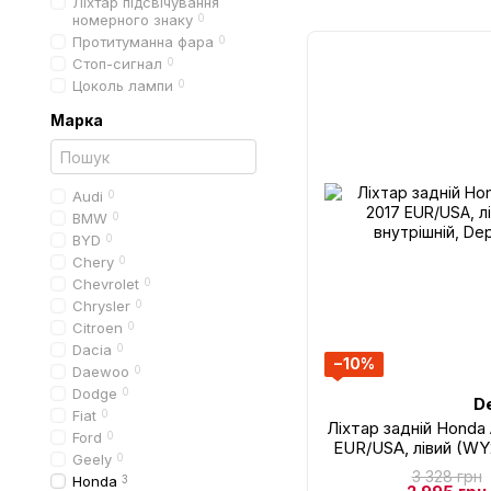
Ліхтар підсвічування
номерного знаку
0
Протитуманна фара
0
Стоп-сигнал
0
Цоколь лампи
0
Марка
Audi
0
BMW
0
BYD
0
Chery
0
Chevrolet
0
Chrysler
0
Citroen
0
Dacia
0
−10%
Daewoo
0
Dodge
0
D
Fiat
0
Ліхтар задній Honda
Ford
0
EUR/USA, лівий (WY
Geely
0
Depo, 117
3 328 грн
Honda
3