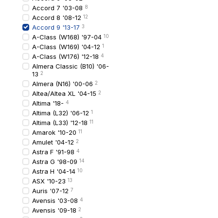
Доставка по всій Укр
Accord 7 '03-08
8
Офіційна гарантія на
Accord 8 '08-12
12
Accord 9 '13-17
3
Консультація щодо с
A-Class (W168) '97-04
10
Ви можете купити задні 
A-Class (W169) '04-12
1
A-Class (W176) '12-18
4
Almera Classic (B10) '06-
Питання та відп
13
2
Almera (N16) '00-06
2
Чи підходять ліхтарі 
Altea/Altea XL '04-15
2
Не завжди — можливі від
Altima '18-
4
Altima (L32) '06-12
1
Чи можна встановити
Altima (L33) '12-18
11
Так, за наявності базов
Amarok '10-20
11
Чи потрібно фарбувати
Amulet '04-12
2
Ні, ліхтарі постачають
Astra F '91-98
4
Astra G '98-09
14
Що впливає на ціну?
Astra H '04-14
10
Тип оптики (LED або лам
ASX '10-23
13
Чи є гарантія?
Auris '07-12
7
Так, надається офіційна
Avensis '03-08
4
Avensis '09-18
2
Скільки триває доста