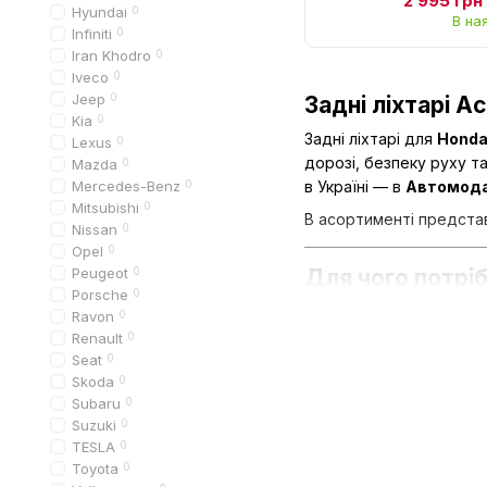
2 995 грн
Hyundai
0
В на
Infiniti
0
Iran Khodro
0
Iveco
0
Jeep
0
Задні ліхтарі A
Kia
0
Задні ліхтарі для
Honda
Lexus
0
дорозі, безпеку руху т
Mazda
0
Mercedes-Benz
0
в Україні — в
Автомод
Mitsubishi
0
В асортименті представл
Nissan
0
Opel
0
Peugeot
0
Для чого потріб
Porsche
0
Задні ліхтарі виконують
Ravon
0
Renault
0
забезпечують вид
Seat
0
інформують інших 
Skoda
0
Subaru
0
підвищують безпек
Suzuki
0
підтримують естети
TESLA
0
Toyota
0
В умовах українського к