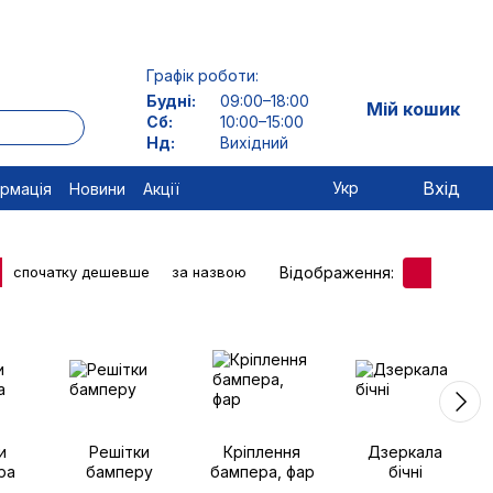
Графік роботи:
Будні:
09:00–18:00
Мій кошик
Сб:
10:00–15:00
Нд:
Вихідний
Вхід
Укр
ормація
Новини
Акції
Відображення:
спочатку дешевше
за назвою
и
Решітки
Кріплення
Дзеркала
ра
бамперу
бампера, фар
бічні