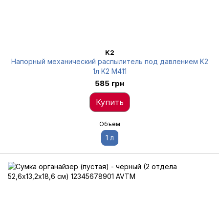
K2
Напорный механический распылитель под давлением K2
1л K2 M411
585 грн
Купить
Объем
1 л