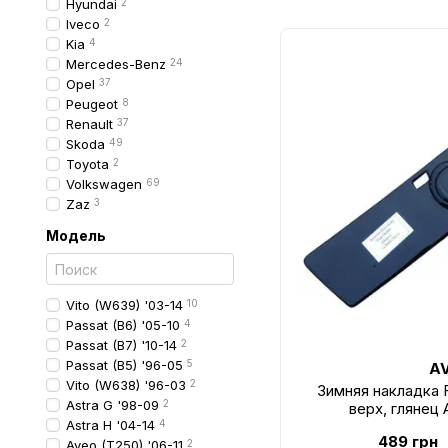
Hyundai
2
Iveco
2
Kia
4
Mercedes-Benz
24
Opel
37
Peugeot
8
Renault
37
Skoda
49
Toyota
2
Volkswagen
69
Zaz
3
Модель
Vito (W639) '03-14
10
Passat (B6) '05-10
4
Passat (B7) '10-14
2
Passat (B5) '96-05
5
A
Vito (W638) '96-03
2
Зимняя накладка F
Astra G '98-09
2
верх, глянец
Astra H '04-14
4
489 грн
Aveo (T250) '06-11
2