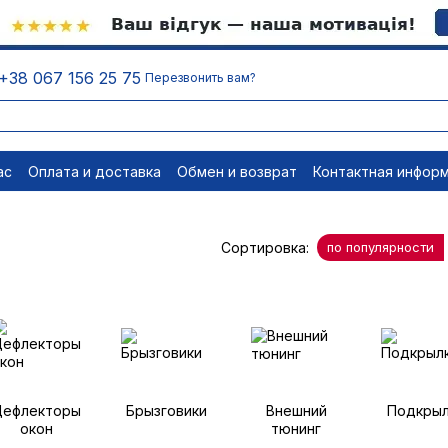
+38 067 156 25 75
Перезвонить вам?
ас
Оплата и доставка
Обмен и возврат
Контактная инфор
равовые документы
Отписаться
Сортировка:
по популярности
ефлекторы
Брызговики
Внешний
Подкрыл
окон
тюнинг