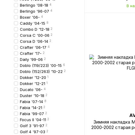
Berlingo '08-18
4
В н
Berlingo '96-07
4
Boxer '06-
4
Caddy '04-15
8
Combo D '12-18
2
Corsa C '00-06
2
Corsa D '06-14
2
Crafter '06-17
4
Crafter '17-
2
Daily '99-06
2
Doblo (119/223) '00-15
6
Doblo (152/263) '10-22
2
Dokker '12-20
1
Dokker '12-21
1
Ducato '06-
4
Duster '10-18
2
Fabia '07-14
8
Fabia '14-21
2
Fabia '99-07
2
A
Focus II '04-11
2
Зимняя накладка M
Golf 3 '91-97
2
2000-2002 старая 
Golf 4 '97-03
2
FLG