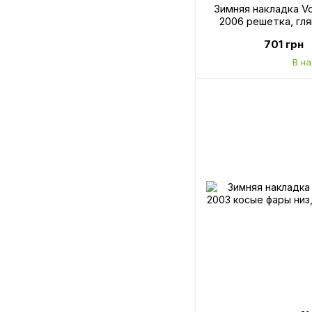
Зимняя накладка V
2006 решетка, гл
701 грн
В н