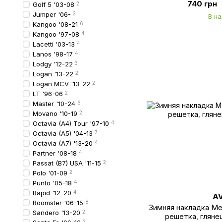
740 грн
Golf 5 '03-08
2
Jumper '06-
2
В н
Kangoo '08-21
6
Kangoo '97-08
4
Lacetti '03-13
4
Lanos '98-17
4
Lodgy '12-22
3
Logan '13-22
2
Logan MCV '13-22
2
LT '96-06
2
Master '10-24
6
Movano '10-19
2
Octavia (A4) Tour '97-10
4
Octavia (A5) '04-13
7
Octavia (A7) '13-20
4
Partner '08-18
4
Passat (B7) USA '11-15
2
Polo '01-09
2
Punto '05-18
4
Rapid '12-20
4
A
Roomster '06-15
8
Зимняя накладка Me
Sandero '13-20
2
решетка, глян
2