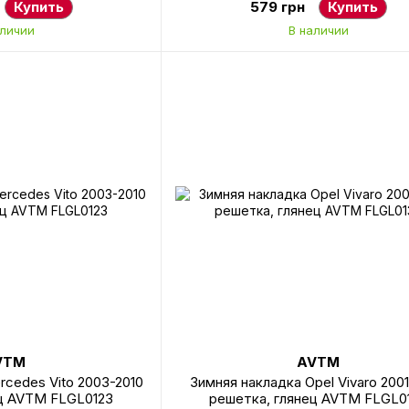
Купить
579 грн
Купить
аличии
В наличии
VTM
AVTM
rcedes Vito 2003-2010
Зимняя накладка Opel Vivaro 200
ец AVTM FLGL0123
решетка, глянец AVTM FLGL0