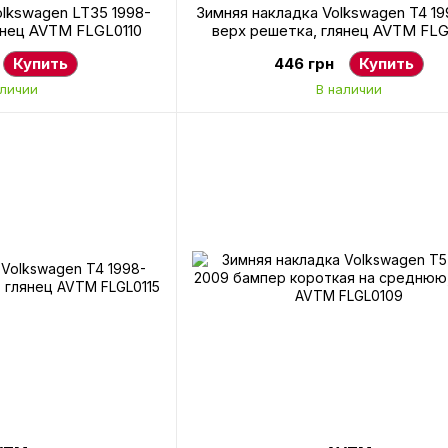
olkswagen LT35 1998-
Зимняя накладка Volkswagen T4 19
янец AVTM FLGL0110
верх решетка, глянец AVTM FLG
Купить
446 грн
Купить
аличии
В наличии