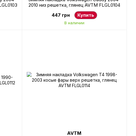
FLGL0103
2010 низ решетка, глянец AVTM FLGL0104
447 грн
Купить
В наличии
AVTM