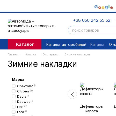
Перейти к основному контенту
+38 050 242 55 52
Каталог
Каталог автомобилей
Каталог
О н
Пользовательское соглашение
П
Главная
Каталог
Экстерьер
Зимние накладки
Зимние накладки
Марка
Chevrolet
6
Citroen
10
Dacia
2
Daewoo
4
Дефлекторы
Д
Fiat
20
капота
Ford
8