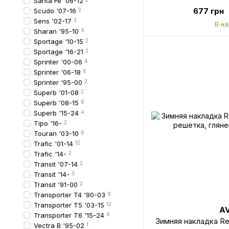
Santa Fe '06-12
677 грн
Scudo '07-16
2
Sens '02-17
3
В н
Sharan '95-10
4
Sportage '10-15
2
Sportage '16-21
2
Sprinter '00-06
4
Sprinter '06-18
6
Sprinter '95-00
2
Superb '01-08
2
Superb '08-15
6
Superb '15-24
4
Tipo '16-
2
Touran '03-10
6
Trafic '01-14
12
Trafic '14-
2
Transit '07-14
2
Transit '14-
3
Transit '91-00
2
Transporter T4 '90-03
8
Transporter T5 '03-15
12
A
Transporter T6 '15-24
4
Зимняя накладка Ren
Vectra B '95-02
1