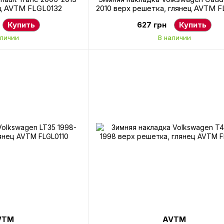
ец AVTM FLGL0132
2010 верх решетка, глянец AVTM 
Купить
627 грн
Купить
аличии
В наличии
VTM
AVTM