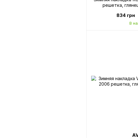
решетка, глян
834 грн
В н
A