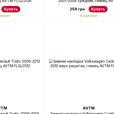
ец AVTM FLGL0126
2001-2006 средняя, глянец A
FLGL0127
Купить
259 грн
Купить
аличии
В наличии
VTM
AVTM
ault Trafic 2006-2013
Зимняя накладка Volkswagen Cadd