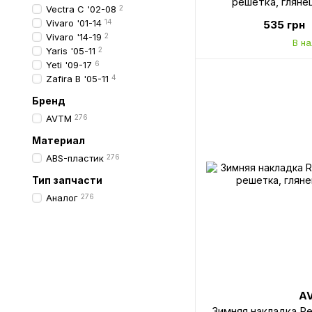
решетка, глян
Vectra C '02-08
2
Vivaro '01-14
14
535 грн
Vivaro '14-19
2
В н
Yaris '05-11
2
Yeti '09-17
6
Zafira B '05-11
4
Бренд
AVTM
276
Материал
ABS-пластик
276
Тип запчасти
Аналог
276
A
Зимняя накладка Ren