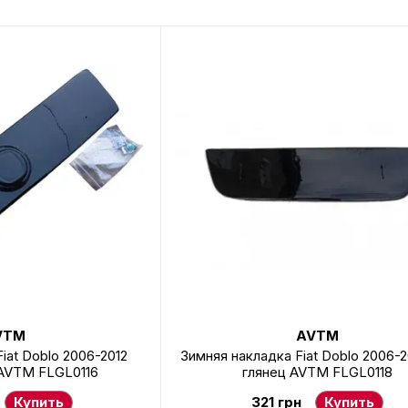
VTM
AVTM
iat Doblo 2006-2012
Зимняя накладка Fiat Doblo 2006-20
 AVTM FLGL0116
глянец AVTM FLGL0118
Купить
321 грн
Купить