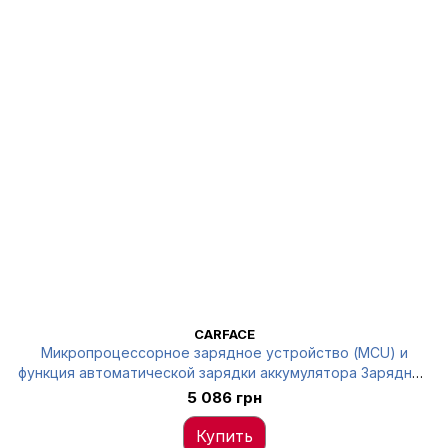
CARFACE
Микропроцессорное зарядное устройство (MCU) и
функция автоматической зарядки аккумулятора Зарядный
ток LKQ CFT25347KEL
5 086 грн
Купить