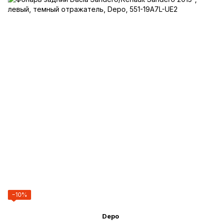
−10%
Depo