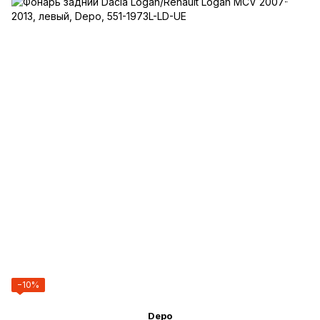
−10%
Depo