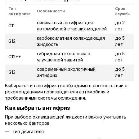
Тип
Срок
Особенности
антифриза
службы
силикатный антифриз для
до 2
G11
автомобилей старших моделей
лет
карбоксилатная охлаждающая
до 5
G12
жидкость
лет
гибридная технология с
до 5
G12++
улучшенной защитой
лет
современный экологичный
до 5
G13
антифриз
лет
Выбирать тип антифриза необходимо в соответствии с
рекомендациями производителя автомобиля и
требованиями системы охлаждения.
Как выбрать антифриз
При выборе охлаждающей жидкости важно учитывать
несколько факторов.
тип двигателя;