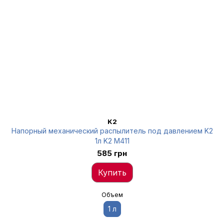
K2
Напорный механический распылитель под давлением K2
1л K2 M411
585 грн
Купить
Объем
1 л