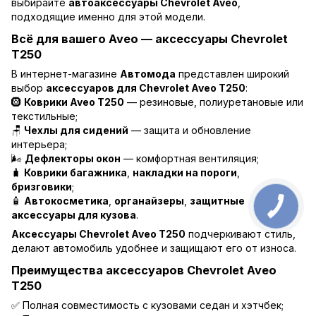
выбирайте
автоаксессуары Chevrolet Aveo
,
подходящие именно для этой модели.
Всё для вашего Aveo — аксессуары Chevrolet
T250
В интернет-магазине
Автомода
представлен широкий
выбор
аксессуаров для Chevrolet Aveo T250
:
🛞
Коврики Aveo T250
— резиновые, полиуретановые или
текстильные;
🪑
Чехлы для сидений
— защита и обновление
интерьера;
🌬️
Дефлекторы окон
— комфортная вентиляция;
🧳
Коврики багажника
,
накладки на пороги
,
бризговики
;
🧴
Автокосметика
,
органайзеры
,
защитные
аксессуары для кузова
.
Аксессуары Chevrolet Aveo T250
подчеркивают стиль,
делают автомобиль удобнее и защищают его от износа.
Преимущества аксессуаров Chevrolet Aveo
T250
✅ Полная совместимость с кузовами седан и хэтчбек;