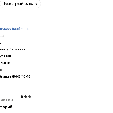
Быстрый заказ
ryman (R60) '10-16
ша
ог
мок у багажник
уретан
льный
е
ryman (R60) '10-16
рантия
нтарий