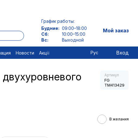
График работы:
Будние:
09:00–18:00
Мой заказ
Сб:
10:00–15:00
Вс:
Выходной
Вход
Рус
мация
Новости
Акції
з двухуровневого
Артикул
FG
TM413429
В желания