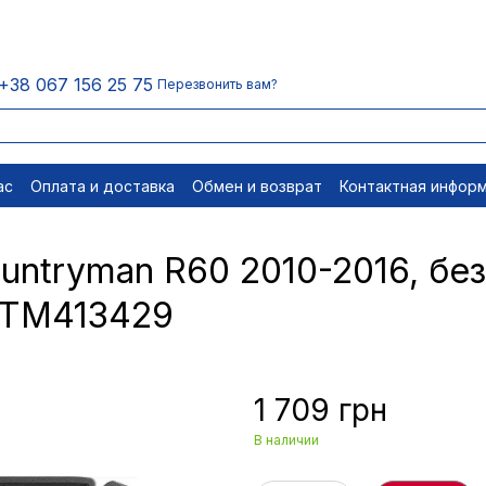
+38 067 156 25 75
Перезвонить вам?
ас
Оплата и доставка
Обмен и возврат
Контактная инфор
равовые документы
Отписаться
ountryman R60 2010-2016, бе
G TM413429
1 709 грн
В наличии