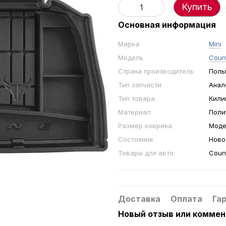
Купить
Основная информация
Марка
Mini
Модель
Count
Страна производитель
Поль
Тип запчасти
Анал
Тип товара
Кили
Материал
Поли
Размер коврика
Моде
Состояние
Ново
Товары для авто:
Count
Доставка
Оплата
Га
Новый отзыв или комме