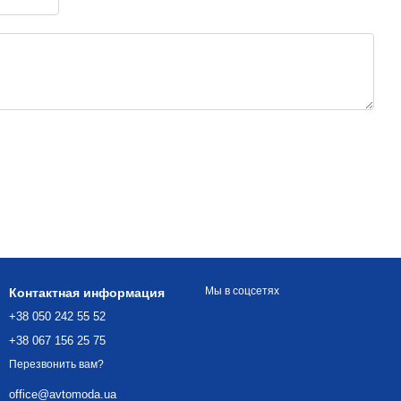
Мы в соцсетях
Контактная информация
+38 050 242 55 52
+38 067 156 25 75
Перезвонить вам?
office@avtomoda.ua