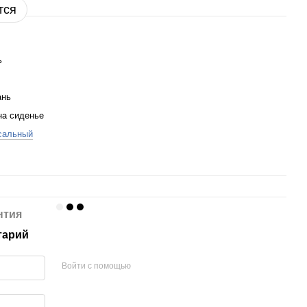
тся
ь
ань
на сиденье
сальный
нтия
тарий
Войти с помощью