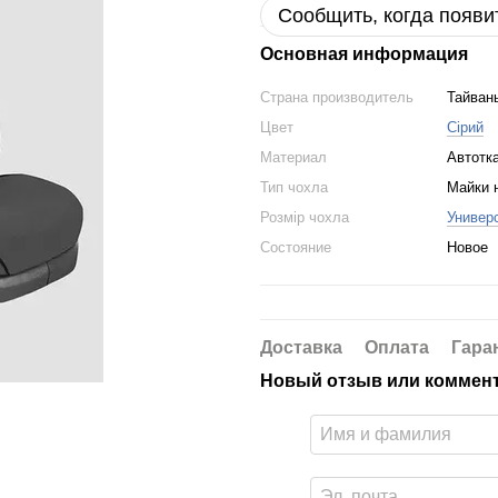
Сообщить, когда появи
Основная информация
Страна производитель
Тайван
Цвет
Сірий
Материал
Автотк
Тип чохла
Майки 
Розмір чохла
Универ
Состояние
Новое
Доставка
Оплата
Гара
Новый отзыв или коммен