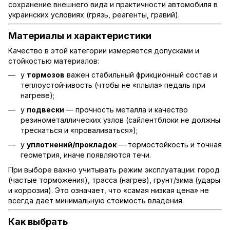
сохранение внешнего вида и практичности автомобиля в
украинских условиях (грязь, реагенты, гравий).
Материалы и характеристики
Качество в этой категории измеряется допусками и
стойкостью материалов:
у
тормозов
важен стабильный фрикционный состав и
теплоустойчивость (чтобы не «плыла» педаль при
нагреве);
у
подвески
— прочность металла и качество
резинометаллических узлов (сайлентблоки не должны
трескаться и «проваливаться»);
у
уплотнений/прокладок
— термостойкость и точная
геометрия, иначе появляются течи.
При выборе важно учитывать режим эксплуатации: город
(частые торможения), трасса (нагрев), грунт/зима (удары
и коррозия). Это означает, что «самая низкая цена» не
всегда дает минимальную стоимость владения.
Как выбрать