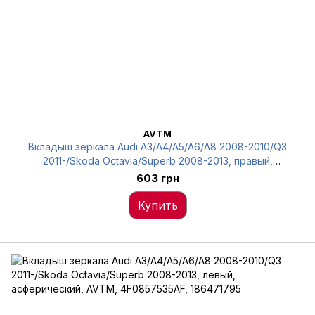
AVTM
Вкладыш зеркала Audi A3/A4/A5/A6/A8 2008-2010/Q3
2011-/Skoda Octavia/Superb 2008-2013, правый,
асферический, AVTM, 4F0857536AE, 186432795
603 грн
Купить