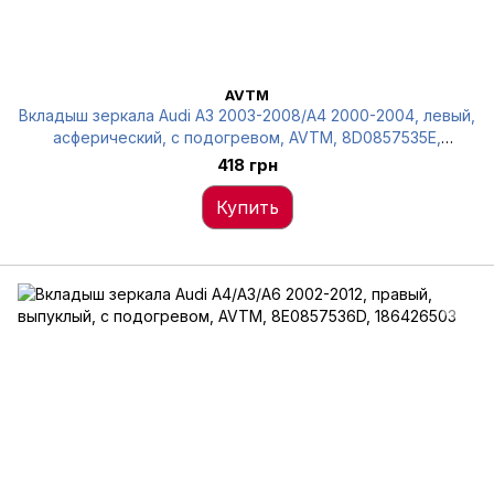
AVTM
Вкладыш зеркала Audi A3 2003-2008/A4 2000-2004, левый,
асферический, с подогревом, AVTM, 8D0857535E,
186423503
418 грн
Купить