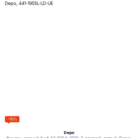
−10%
Depo