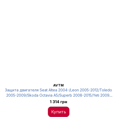
AVTM
Защита двигателя Seat Altea 2004-/Leon 2005-2012/Toledo
2005-2009/Skoda Octavia A5/Superb 2008-2015/Yeti 2009-
2014/Caddy 2004-, AVTM, 1K0825237AF, 187406227
1 314 грн
Купить