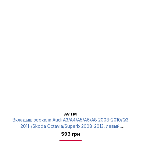
AVTM
Вкладыш зеркала Audi A3/A4/A5/A6/A8 2008-2010/Q3
2011-/Skoda Octavia/Superb 2008-2013, левый,
асферический, AVTM, 4F0857535AF, 186471795
593 грн