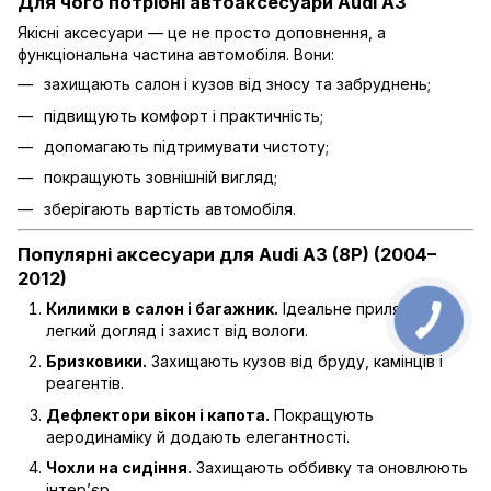
Для чого потрібні автоаксесуари Audi A3
Якісні аксесуари — це не просто доповнення, а
функціональна частина автомобіля. Вони:
захищають салон і кузов від зносу та забруднень;
підвищують комфорт і практичність;
допомагають підтримувати чистоту;
покращують зовнішній вигляд;
зберігають вартість автомобіля.
Популярні аксесуари для Audi A3 (8P) (2004–
2012)
Килимки в салон і багажник.
Ідеальне прилягання,
легкий догляд і захист від вологи.
Бризковики.
Захищають кузов від бруду, камінців і
реагентів.
Дефлектори вікон і капота.
Покращують
аеродинаміку й додають елегантності.
Чохли на сидіння.
Захищають оббивку та оновлюють
інтер’єр.