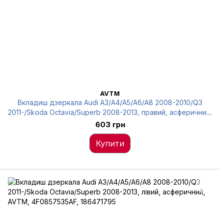
AVTM
Вкладиш дзеркала Audi A3/A4/A5/A6/A8 2008-2010/Q3
2011-/Skoda Octavia/Superb 2008-2013, правий, асферичний,
AVTM, 4F0857536AE, 186432795
603 грн
Купити