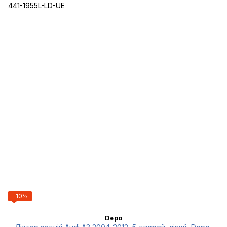
−10%
Depo