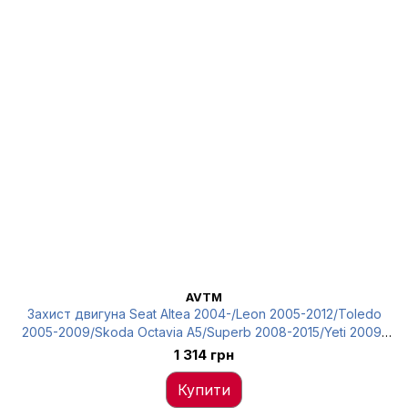
AVTM
Захист двигуна Seat Altea 2004-/Leon 2005-2012/Toledo
2005-2009/Skoda Octavia A5/Superb 2008-2015/Yeti 2009-
2014/Caddy 2004-, AVTM, 1K0825237AF, 187406227
1 314 грн
Купити