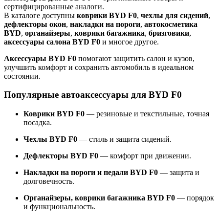
сертифицированные аналоги.
В каталоге доступны
коврики BYD F0
,
чехлы для сидений
,
дефлекторы окон
,
накладки на пороги
,
автокосметика
BYD
,
органайзеры
,
коврики багажника
,
бризговики
,
аксессуары салона BYD F0
и многое другое.
Аксессуары BYD F0
помогают защитить салон и кузов,
улучшить комфорт и сохранить автомобиль в идеальном
состоянии.
Популярные автоаксессуары для BYD F0
Коврики BYD F0
— резиновые и текстильные, точная
посадка.
Чехлы BYD F0
— стиль и защита сидений.
Дефлекторы BYD F0
— комфорт при движении.
Накладки на пороги и педали BYD F0
— защита и
долговечность.
Органайзеры, коврики багажника BYD F0
— порядок
и функциональность.