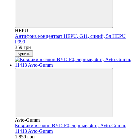
HEPU
Антифриз-концентрат HEPU, G11, синий, 5л HEPU
P999
359 грн
Купить
Avto-Gumm
Коврики в салон BYD F0, черные, 4шт, Avto-Gumm,
11413 Avto-Gumm
1 859 грн