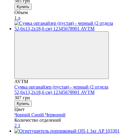
585 грн
Купить
Объем
1 л
AVTM
Сумка органайзер (пустая) - черный (2 отдела
52,6х13,2х18,6 см) 12345678901 AVTM
307 грн
Купить
Цвет
Чорний
Синій
Червоний
Количество отделений
2
1