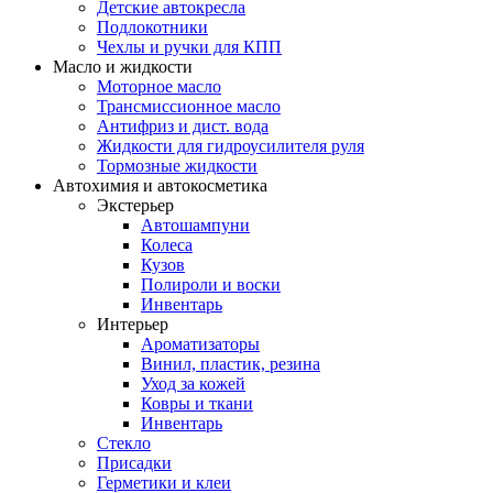
Детские автокресла
Подлокотники
Чехлы и ручки для КПП
Масло и жидкости
Моторное масло
Трансмиссионное масло
Антифриз и дист. вода
Жидкости для гидроусилителя руля
Тормозные жидкости
Автохимия и автокосметика
Экстерьер
Автошампуни
Колеса
Кузов
Полироли и воски
Инвентарь
Интерьер
Ароматизаторы
Винил, пластик, резина
Уход за кожей
Ковры и ткани
Инвентарь
Стекло
Присадки
Герметики и клеи