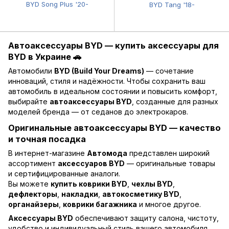
BYD Song Plus '20-
BYD Tang '18-
Автоаксессуары BYD — купить аксессуары для
BYD в Украине 🚗
Автомобили
BYD (Build Your Dreams)
— сочетание
инноваций, стиля и надёжности. Чтобы сохранить ваш
автомобиль в идеальном состоянии и повысить комфорт,
выбирайте
автоаксессуары BYD
, созданные для разных
моделей бренда — от седанов до электрокаров.
Оригинальные автоаксессуары BYD — качество
и точная посадка
В интернет-магазине
Автомода
представлен широкий
ассортимент
аксессуаров BYD
— оригинальные товары
и сертифицированные аналоги.
Вы можете
купить коврики BYD
,
чехлы BYD
,
дефлекторы
,
накладки
,
автокосметику BYD
,
органайзеры
,
коврики багажника
и многое другое.
Аксессуары BYD
обеспечивают защиту салона, чистоту,
удобство и индивидуальный стиль вашего автомобиля.