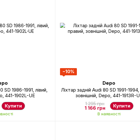
−10%
epo
Depo
0 SD 1986-1991, лівий,
Ліхтар задній Audi 80 SD 1991-1994,
po, 441-1902L-UE
зовнішній, Depo, 441-1913R-
1 295 грн
Купити
Купити
1 166 грн
явності
В наявності