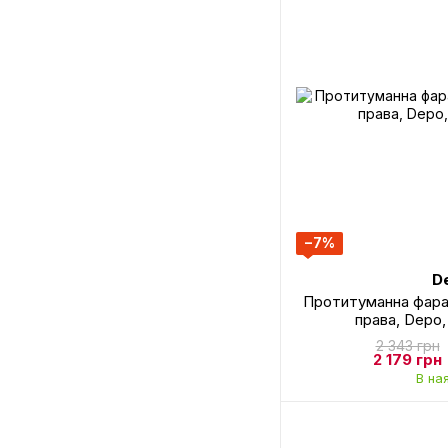
−7%
D
Протитуманна фара 
права, Depo
2 343 грн
2 179 грн
В на