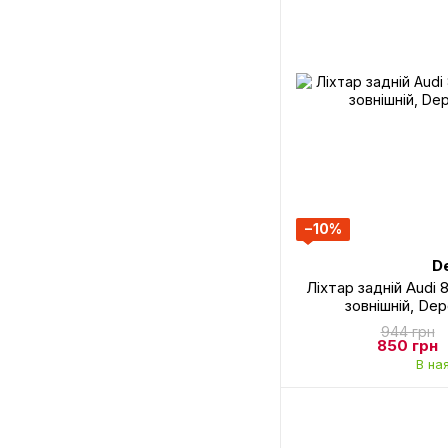
−10%
D
Ліхтар задній Audi 8
зовнішній, De
944 грн
850 грн
В на