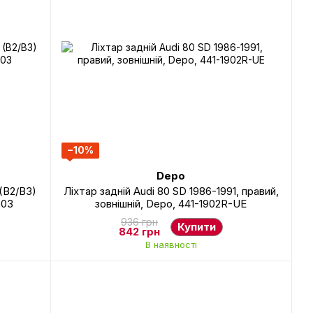
−10%
Depo
(B2/B3)
Ліхтар задній Audi 80 SD 1986-1991, правий,
003
зовнішній, Depo, 441-1902R-UE
936 грн
Купити
842 грн
В наявності