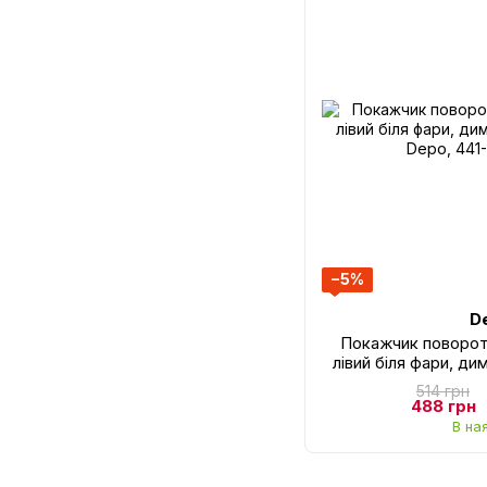
−5%
D
Покажчик повороту
лівий біля фари, ди
Depo, 441
514 грн
488 грн
В на