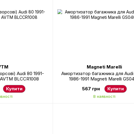
VTM
Magneti Marelli
орсові) Audi 80 1991-
Амортизатор багажника для Audi
т, AVTM BLCCR1008
1986-1991 Magneti Marelli GS0
Купити
567 грн
Купити
явності
В наявності