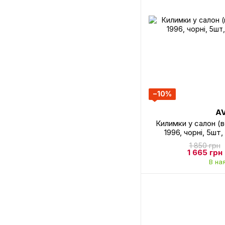
−10%
A
Килимки у салон (в
1996, чорні, 5ш
1 850 грн
1 665 грн
В на