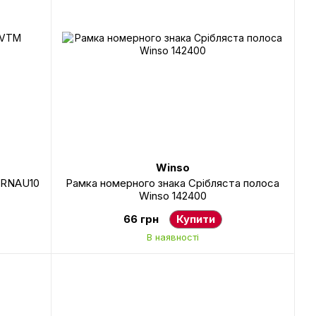
Winso
 RNAU10
Рамка номерного знака Срібляста полоса
Winso 142400
66 грн
Купити
В наявності