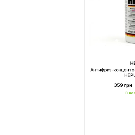
H
Антифриз-концентрат
HEPU
359 грн
В на