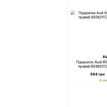
A
Підкрилок Audi 80
правий 8938211
564 грн
В на