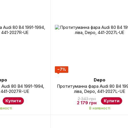
−7%
epo
Depo
Audi 80 B4 1991-1994,
Протитуманна фара Audi 80 B4 199
, 441-2027R-UE
ліва, Depo, 441-2027L-UE
2 343 грн
Купити
Купити
2 179 грн
явності
В наявності