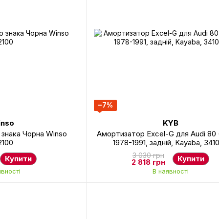
−7%
nso
KYB
 знака Чорна Winso
Амортизатор Excel-G для Audi 80 
2100
1978-1991, задній, Kayaba, 341
3 030 грн
Купити
Купити
2 818 грн
явності
В наявності