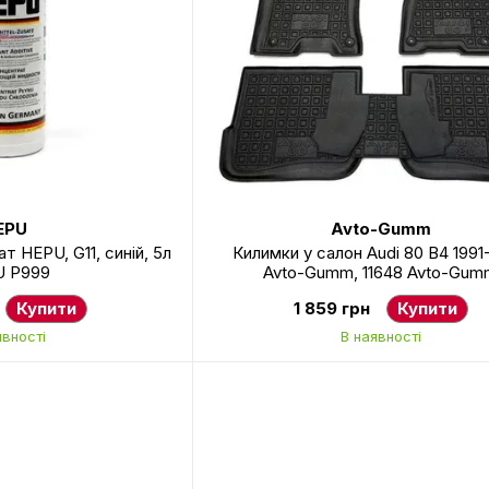
EPU
Avto-Gumm
 HEPU, G11, синій, 5л
Килимки у салон Audi 80 В4 1991-
 P999
Avto-Gumm, 11648 Avto-Gum
Купити
1 859 грн
Купити
явності
В наявності