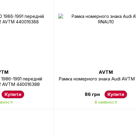
VTM
AVTM
 1986-1991 передній
Рамка номерного знака Audi AVTM
72 AVTM 440016388
Купити
86 грн
Купити
явності
В наявності