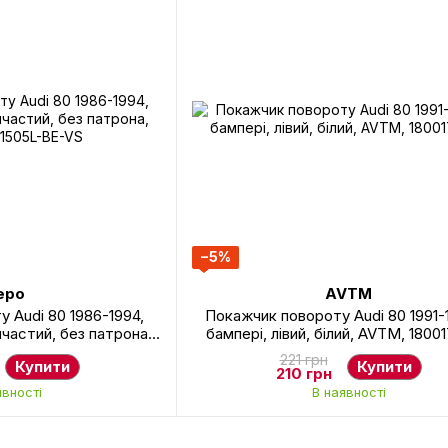
−5%
epo
AVTM
 Audi 80 1986-1994,
Покажчик повороту Audi 80 1991-1
мчастий, без патрона,
бампері, лівий, білий, AVTM, 1800
-1505L-BE-VS
221 грн
Купити
Купити
210 грн
явності
В наявності