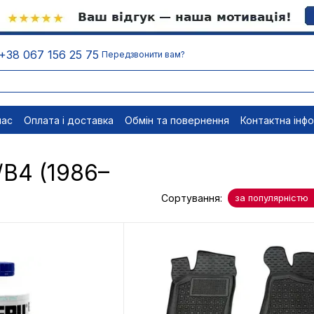
+38 067 156 25 75
Передзвонити вам?
нас
Оплата і доставка
Обмін та повернення
Контактна інф
менти
Відписатися
/B4 (1986–
Сортування:
за популярністю