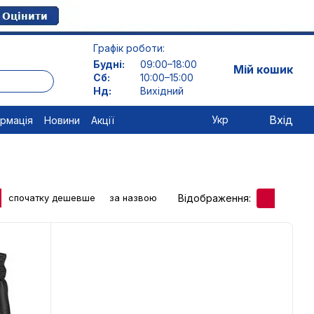
Графік роботи:
Будні:
09:00–18:00
Мій кошик
Сб:
10:00–15:00
Нд:
Вихідний
Вхід
Укр
ормація
Новини
Акції
Відображення:
спочатку дешевше
за назвою