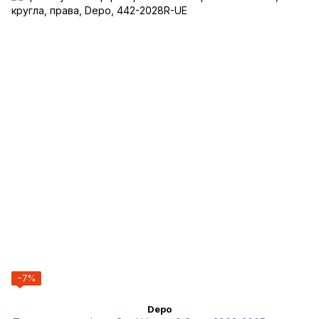
−7%
Depo