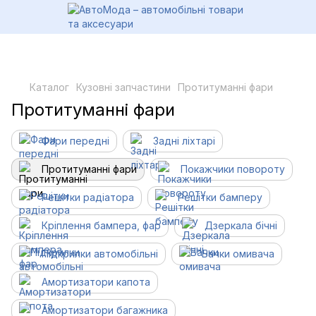
Каталог
Кузовні запчастини
Протитуманні фари
Протитуманні фари
Фари передні
Задні ліхтарі
Протитуманні фари
Покажчики повороту
Решітки радіатора
Решітки бамперу
Кріплення бампера, фар
Дзеркала бічні
Підкрилки автомобільні
Бачки омивача
Амортизатори капота
Амортизатори багажника