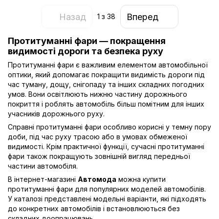
Назад
Вперед
1
з 38
Протитуманні фари — покращення
видимості дороги та безпека руху
Протитуманні фари є важливим елементом автомобільної
оптики, який допомагає покращити видимість дороги під
час туману, дощу, снігопаду та інших складних погодних
умов. Вони освітлюють нижню частину дорожнього
покриття і роблять автомобіль більш помітним для інших
учасників дорожнього руху.
Справні протитуманні фари особливо корисні у темну пору
доби, під час руху трасою або в умовах обмеженої
видимості. Крім практичної функції, сучасні протитуманні
фари також покращують зовнішній вигляд передньої
частини автомобіля.
В інтернет-магазині
Автомода
можна купити
протитуманні фари для популярних моделей автомобілів.
У каталозі представлені модельні варіанти, які підходять
до конкретних автомобілів і встановлюються без
складних доопрацювань.