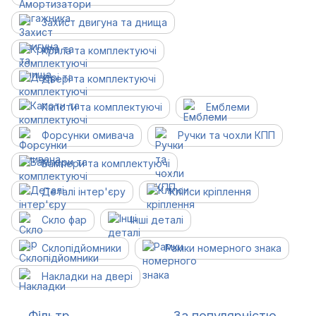
Захист двигуна та днища
Крила та комплектуючі
Двері та комплектуючі
Капоти та комплектуючі
Емблеми
Форсунки омивача
Ручки та чохли КПП
Бампери та комплектуючі
Деталі інтер'єру
Кліпси кріплення
Скло фар
Інші деталі
Склопідйомники
Рамки номерного знака
Накладки на двері
Фільтр
За популярністю