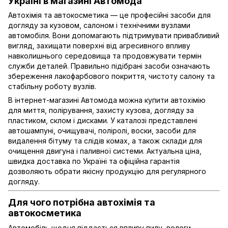
Україні в магазині Автомода
Автохімія та автокосметика — це професійні засоби для
догляду за кузовом, салоном і технічними вузлами
автомобіля. Вони допомагають підтримувати привабливий
вигляд, захищати поверхні від агресивного впливу
навколишнього середовища та продовжувати термін
служби деталей. Правильно підібрані засоби означають
збереження лакофарбового покриття, чистоту салону та
стабільну роботу вузлів.
В інтернет-магазині Автомода можна купити автохімію
для миття, полірування, захисту кузова, догляду за
пластиком, склом і дисками. У каталозі представлені
автошампуні, очищувачі, поліролі, воски, засоби для
видалення бітуму та слідів комах, а також склади для
очищення двигуна і паливної системи. Актуальна ціна,
швидка доставка по Україні та офіційна гарантія
дозволяють обрати якісну продукцію для регулярного
догляду.
Для чого потрібна автохімія та
автокосметика
Автомобіль щодня піддається впливу пилу, вологи,