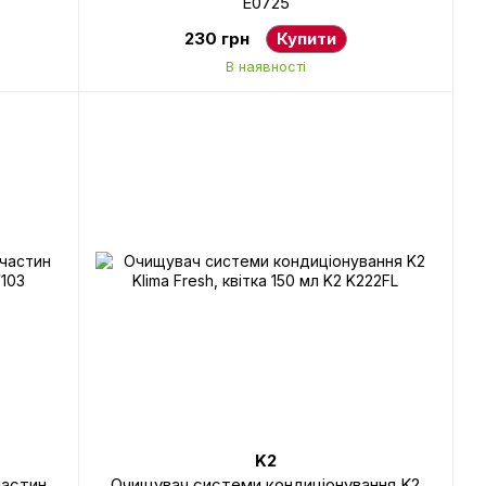
E0725
230 грн
Купити
В наявності
K2
частин
Очищувач системи кондиціонування K2