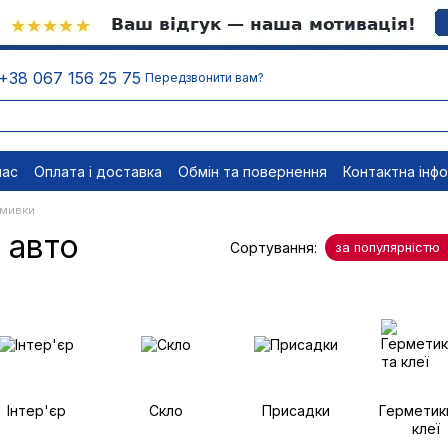
+38 067 156 25 75
Передзвонити вам?
нас
Оплата і доставка
Обмін та повернення
Контактна інф
менти
Відписатися
омивки
 авто
Сортування:
за популярністю
Інтер'єр
Скло
Присадки
Герметик
клеї