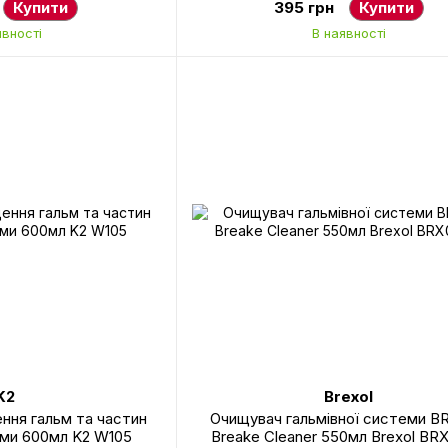
Купити
395 грн
Купити
явності
В наявності
K2
Brexol
ення гальм та частин
Очищувач гальмівної системи B
еми 600мл K2 W105
Breake Cleaner 550мл Brexol BR