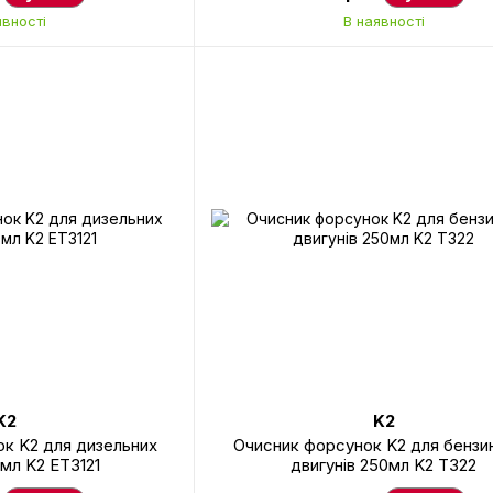
явності
В наявності
K2
K2
к K2 для дизельних
Очисник форсунок K2 для бензи
0мл K2 ET3121
двигунів 250мл K2 T322