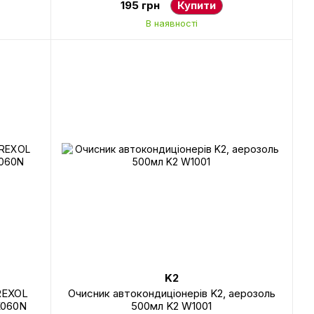
195 грн
Купити
В наявності
K2
REXOL
Очисник автокондиціонерів K2, аерозоль
X060N
500мл K2 W1001