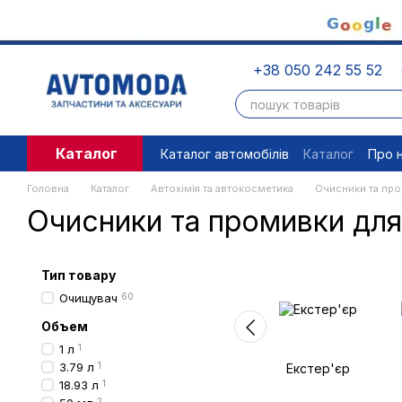
Перейти до основного контенту
+38 050 242 55 52
Каталог
Каталог автомобілів
Каталог
Про 
Угода користувача
Правові доку
Головна
Каталог
Автохімія та автокосметика
Очисники та пр
Очисники та промивки для
Тип товару
Очищувач
60
Объем
1 л
1
3.79 л
1
Екстер'єр
18.93 л
1
2