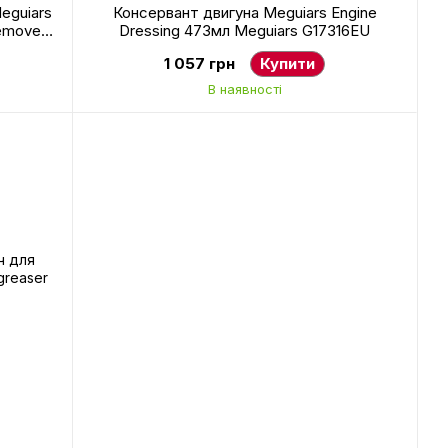
eguiars
Консервант двигуна Meguiars Engine
Remover
Dressing 473мл Meguiars G17316EU
1 057 грн
Купити
В наявності