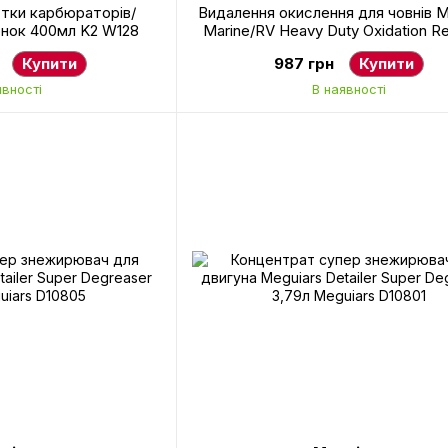
стки карбюраторів/
Видалення окислення для човнів M
онок 400мл K2 W128
Marine/RV Heavy Duty Oxidation 
473мл Meguiars M4916
Купити
987 грн
Купити
явності
В наявності