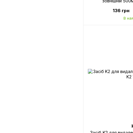
зовнішній 500
136 грн
В на
Засіб K2 для видале