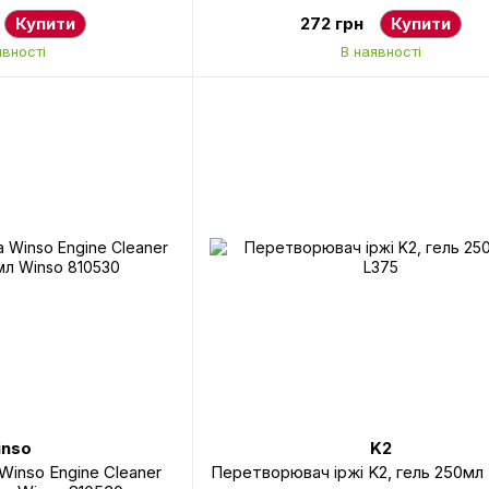
Купити
272 грн
Купити
явності
В наявності
nso
K2
Winso Engine Cleaner
Перетворювач іржі K2, гель 250мл