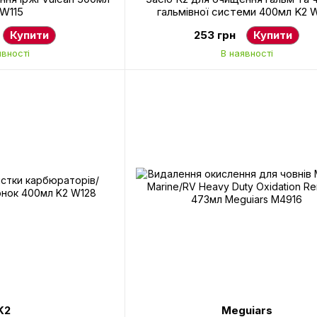
 W115
гальмівної системи 400мл K2 
Купити
253 грн
Купити
явності
В наявності
K2
Meguiars