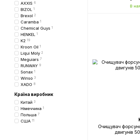
AXXIS
6
В на
BIZOL
1
Brexol
2
Caramba
1
Chemical Guys
1
HENKEL
1
K2
19
Kroon Oil
1
Liqui Moly
2
Meguiars
7
RUNWAY
9
Sonax
1
Winso
3
XADO
8
Країна виробник
Китай
3
Німеччина
1
Польша
7
США
11
Очищувач форсуно
двигунів 5