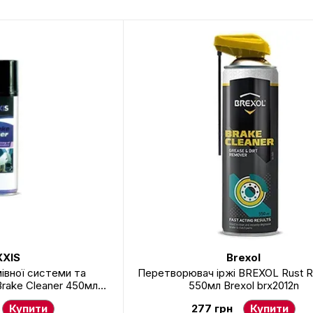
XIS
Brexol
івної системи та
Перетворювач іржі BREXOL Rust 
Brake Cleaner 450мл
550мл Brexol brx2012n
 VSB060
Купити
277 грн
Купити