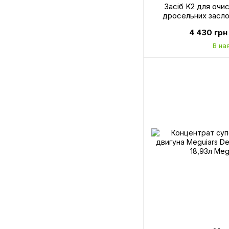
Засіб K2 для очи
дросельних засл
4 430 грн
В на