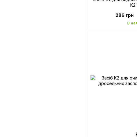
K2
286 грн
В на