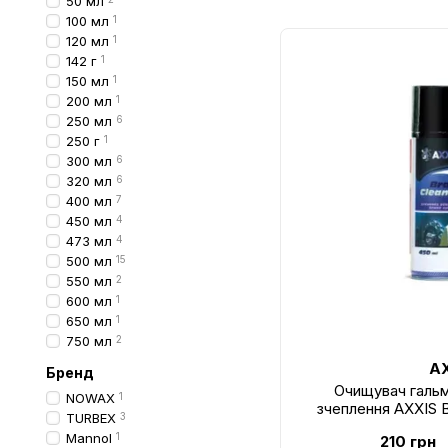
50 мл
100 мл
1
120 мл
1
142 г
1
150 мл
1
200 мл
1
250 мл
6
250 г
1
300 мл
6
320 мл
6
400 мл
7
450 мл
4
473 мл
4
500 мл
15
550 мл
2
600 мл
1
650 мл
1
750 мл
2
AX
Бренд
Очищувач гальм
NOWAX
1
зчеплення AXXIS 
TURBEX
3
AXXIS
Mannol
1
210 грн