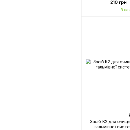
210 грн
В на
Засіб K2 для очищ
гальмівної сист