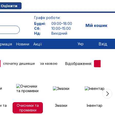
Графік роботи:
Будні:
09:00–18:00
Мій кошик
Сб:
10:00–15:00
Нд:
Вихідний
Вхід
Укр
ормація
Новини
Акції
Відображення:
спочатку дешевше
за назвою
и та
Очисники та
Змазки
Інвентар
промивки