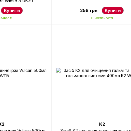
мл Winso 810530
Купити
258 грн
Купити
явності
В наявності
K2
K2
ння іржі Vulcan 500мл
Засіб K2 для очищення гальм та 