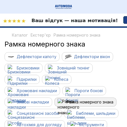
Каталог
Екстер'єр
Рамка номерного знака
Рамка номерного знака
Дефлектори капоту
Дефлектори вікон
Бризковики
Зовнішній тюнінг
Підкрилки
Колеса
Хромовані накладки
Пороги бокові
Зимові накладки
Рамка номерного знака
Сонцезахисні засоби
Емблеми, шильдики
Автохімія для догляду
Інструменти