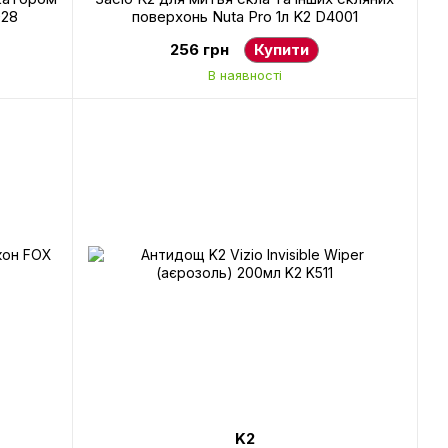
028
поверхонь Nuta Pro 1л K2 D4001
256 грн
Купити
В наявності
K2