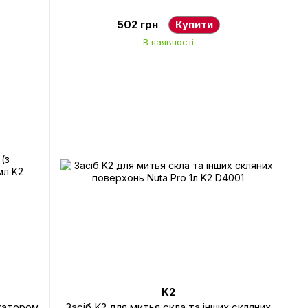
502 грн
Купити
В наявності
K2
ікатором
Засіб K2 для митья скла та інших скляних