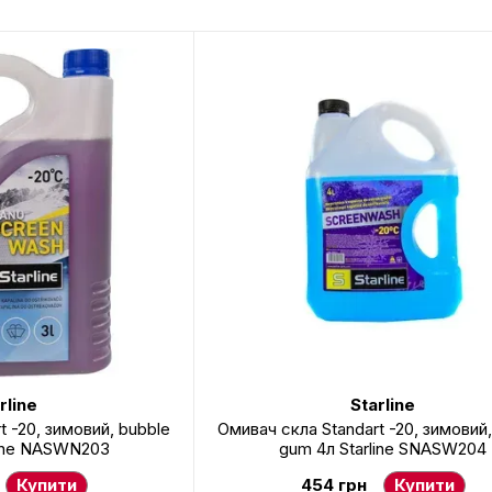
rline
Starline
t -20, зимовий, bubble
Омивач скла Standart -20, зимовий,
line NASWN203
gum 4л Starline SNASW204
Купити
454 грн
Купити