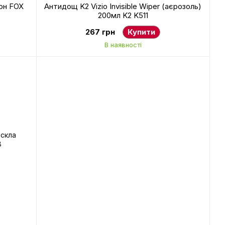
кон FOX
Антидощ K2 Vizio Invisible Wiper (аєрозоль)
200мл K2 K511
267 грн
Купити
В наявності