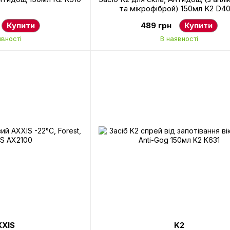
та мікрофіброй) 150мл K2 D4
Купити
489 грн
Купити
явності
В наявності
XIS
K2