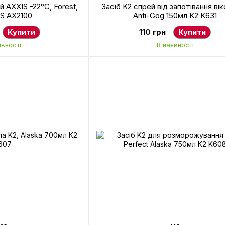
 AXXIS -22°С, Forest,
Засіб K2 спрей від запотівання ві
IS AX2100
Anti-Gog 150мл K2 K631
Купити
110 грн
Купити
явності
В наявності