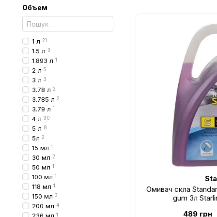
Объем
1 л
21
1.5 л
3
1.893 л
1
2 л
5
3 л
3
3.78 л
2
3.785 л
2
3.79 л
1
4 л
30
5 л
8
5л
2
15 мл
1
30 мл
2
50 мл
1
100 мл
1
Sta
118 мл
1
Омивач скла Standar
150 мл
3
gum 3л Star
200 мл
4
489 грн
236 мл
1