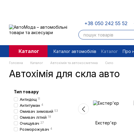
Перейти до основного контенту
+38 050 242 55 52
Каталог
Каталог автомобілів
Каталог
Про 
Угода користувача
Правові доку
Головна
Каталог
Автохімія та автокосметика
Скло
Автохімія для скла авто
Тип товару
Антидощ
11
Антитуман
4
Омивач зимовий
53
Омивач літній
18
Екстер'єр
Очищувач
27
Розморожувач
4