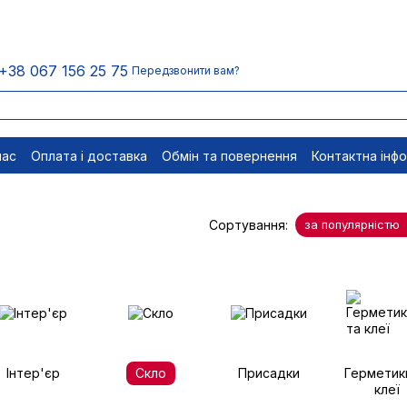
+38 067 156 25 75
Передзвонити вам?
нас
Оплата і доставка
Обмін та повернення
Контактна інф
менти
Відписатися
Сортування:
за популярністю
Інтер'єр
Скло
Присадки
Герметик
клеї