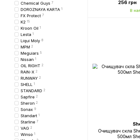
256 грн
Chemical Guys
7
DOROZNAYA KARTA
1
В на
FX Protect
7
K2
15
Kroon Oil
1
Lesta
1
Liqui Moly
8
MPM
2
Meguiars
5
Nissan
1
OIL RIGHT
2
RAIN-X
2
RUNWAY
2
SHELL
1
STANDARD
2
Sapfire
2
Sheron
2
Sonax
9
Standart
1
Starline
7
Sh
VAG
2
Очищувач скла Sh
Winso
1
500мл Sh