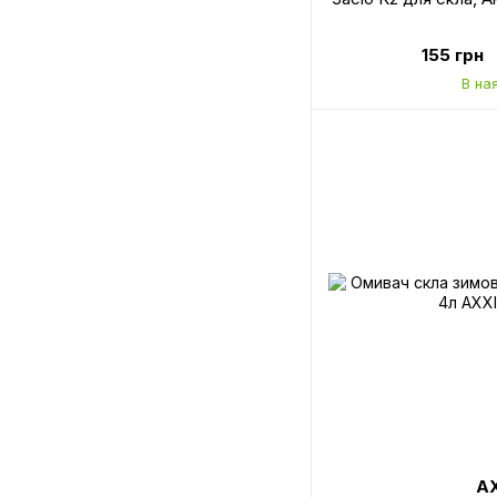
155 грн
В на
AX