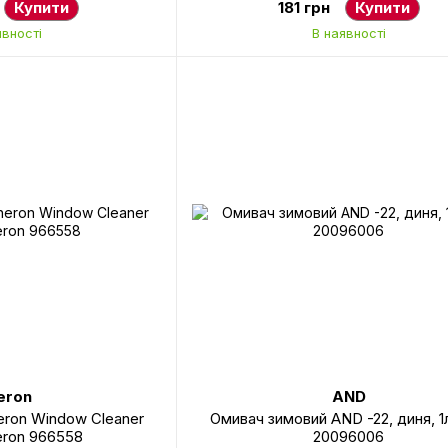
Купити
181 грн
Купити
явності
В наявності
eron
AND
eron Window Cleaner
Омивач зимовий AND -22, диня, 
eron 966558
20096006