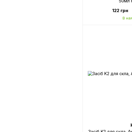
50мл 
122 грн
В на
Засіб K2 для скла, 