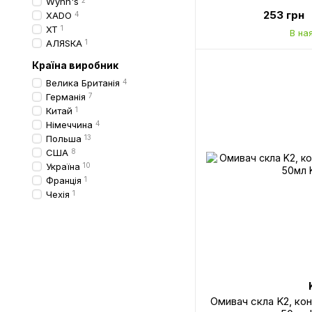
Wynn's
2
253 грн
XADO
4
XT
1
В на
АЛЯSКА
1
Країна виробник
Велика Британія
4
Германія
7
Китай
1
Німеччина
4
Польша
13
США
8
Україна
10
Франція
1
Чехія
1
Омивач скла K2, конц