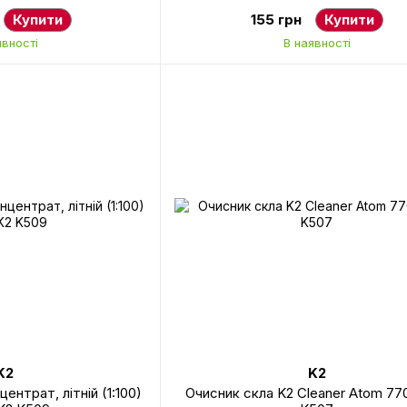
Купити
155 грн
Купити
явності
В наявності
K2
K2
ентрат, літній (1:100)
Очисник скла K2 Cleaner Atom 77