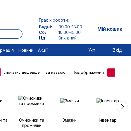
Графік роботи:
Будні:
09:00–18:00
Мій кошик
Сб:
10:00–15:00
Нд:
Вихідний
Вхід
Укр
ормація
Новини
Акції
Відображення:
спочатку дешевше
за назвою
и та
Очисники та
Змазки
Інвентар
промивки