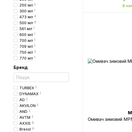
250 мл
5
В на
300 мл
1
473 мл
4
500 мл
8
561 мл
1
600 мл
1
700 мл
1
709 мл
1
750 мл
3
770 мл
1
Бренд
TURBEX
1
DYNAMAX
1
AD
2
AKVILON
5
AND
2
M
AVTM
3
Омивач зимовий MP
AXXIS
8
Brexol
8