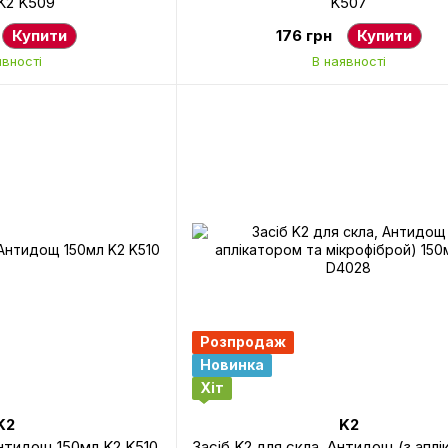
K2 K509
K507
Купити
176 грн
Купити
явності
В наявності
Розпродаж
Новинка
Хіт
K2
K2
Антидощ 150мл K2 K510
Засіб K2 для скла, Антидощ (з апл