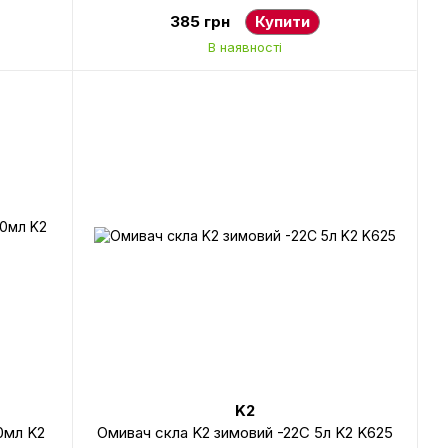
385 грн
Купити
В наявності
K2
0мл K2
Омивач скла K2 зимовий -22С 5л K2 K625