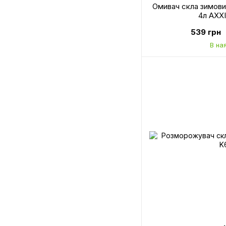
Омивач скла зимовий
4л AXX
539 грн
В на