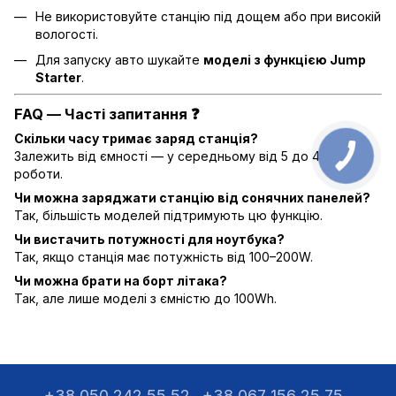
Не використовуйте станцію під дощем або при високій
вологості.
Для запуску авто шукайте
моделі з функцією Jump
Starter
.
FAQ — Часті запитання ❓
Скільки часу тримає заряд станція?
Залежить від ємності — у середньому від 5 до 40 годин
роботи.
Чи можна заряджати станцію від сонячних панелей?
Так, більшість моделей підтримують цю функцію.
Чи вистачить потужності для ноутбука?
Так, якщо станція має потужність від 100–200W.
Чи можна брати на борт літака?
Так, але лише моделі з ємністю до 100Wh.
+38 050 242 55 52
+38 067 156 25 75