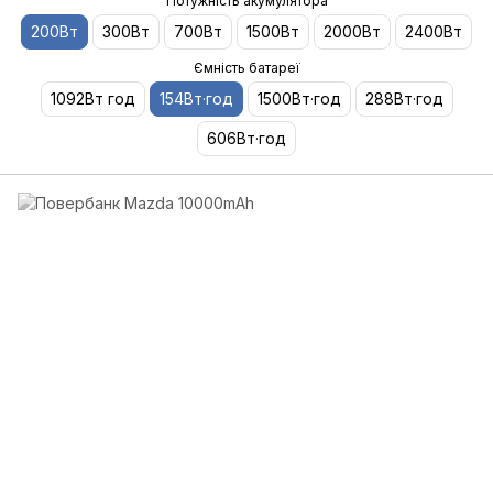
Потужність акумулятора
200Вт
300Вт
700Вт
1500Вт
2000Вт
2400Вт
Ємність батареї
1092Вт год
154Вт·год
1500Вт·год
288Вт·год
606Вт·год