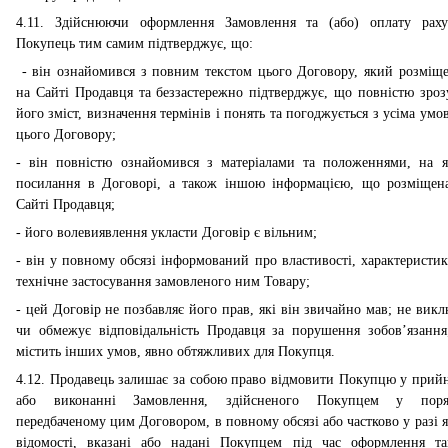
4.11. Здійснюючи оформлення Замовлення та (або) оплату раху
Покупець тим самим підтверджує, що:
- він ознайомився з повним текстом цього Договору, який розміще
на Сайті Продавця та беззастережно підтверджує, що повністю зроз
його зміст, визначення термінів і понять та погоджується з усіма умо
цього Договору;
- він повністю ознайомився з матеріалами та положеннями, на я
посилання в Договорі, а також іншою інформацією, що розміщен
Сайті Продавця;
- його волевиявлення укласти Договір є вільним;
- він у повному обсязі інформований про властивості, характеристик
технічне застосування замовленого ним Товару;
- цей Договір не позбавляє його прав, які він звичайно мав; не викл
чи обмежує відповідальність Продавця за порушення зобовʼязання
містить інших умов, явно обтяжливих для Покупця.
4.12. Продавець залишає за собою право відмовити Покупцю у прийн
або виконанні Замовлення, здійсненого Покупцем у поря
передбаченому цим Договором, в повному обсязі або частково у разі 
відомості, вказані або надані Покупцем під час оформлення та