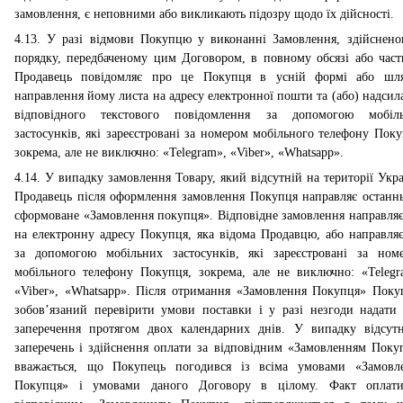
замовлення, є неповними або викликають підозру щодо їх дійсності.
4.13. У разі відмови Покупцю у виконанні Замовлення, здійснено
порядку, передбаченому цим Договором, в повному обсязі або част
Продавець повідомляє про це Покупця в усній формі або шл
направлення йому листа на адресу електронної пошти та (або
) надсил
відповідного текстового повідомлення за допомогою мобіл
застосунків, які зареєстровані за номером мобільного телефону Поку
зокрема, але не виключно: «Telegram», «Viber», «Whatsapp».
4
.14. У випадку замовлення Товару, який відсутній на території Укра
Продавець після оформлення замовлення Покупця направляє останн
сформоване «Замовлення покупця». Відповідне замовлення направляє
на електронну адресу Покупця, яка відома Продавцю, або направляє
за допомогою мобільних застосунків, які зареєстровані за ном
мобільного телефону Покупця, зокрема, але не виключно: «Telegr
«Viber», «Whatsapp». Після отримання «Замовлення Покупця» Поку
зобов’язаний перевірити умови поставки і у разі незгоди надати 
заперечення протягом двох календарних днів. У випадку відсутн
заперечень і здійснення оплати за відповідним «Замовленням Поку
вважається, що Покупець погодився із всіма умовами «Замовл
Покупця» і умовами даного Договору в цілому. Факт оплат