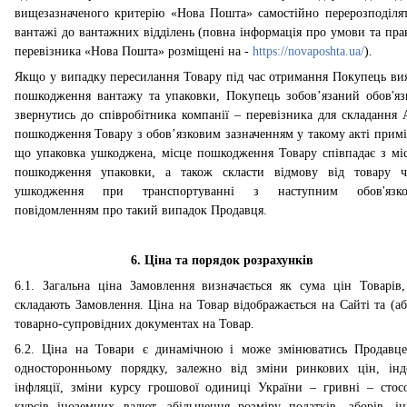
вищезазначеного критерію «Нова Пошта» самостійно перерозподіля
вантажі до вантажних відділень (повна інформація про умови та пра
перевізника «Нова Пошта» розміщені на -
https://novaposhta.ua/
).
Якщо у випадку пересилання Товару під час отримання Покупець ви
пошкодження вантажу та упаковки, Покупець зобов’язаний обов'яз
звернутись до співробітника компанії – перевізника для складання 
пошкодження Товару з обов’язковим зазначенням у такому акті примі
що упаковка ушкоджена, місце пошкодження Товару співпадає з мі
пошкодження упаковки, а також скласти відмову від товару ч
ушкодження при транспортуванні з наступним обов'язко
повідомленням про такий випадок Продавця.
6. Ціна та порядок розрахунків
6.1. Загальна ціна Замовлення визначається як сума цін Товарів
складають Замовлення. Ціна на Товар відображається на Сайті та (аб
товарно-супровідних документах на Товар.
6.2. Ціна на Товари є динамічною і може змінюватись Продавц
односторонньому порядку, залежно від зміни ринкових цін, інд
інфляції, зміни курсу грошової одиниці України – гривні – стос
курсів іноземних валют, збільшення розміру податків, зборів, і