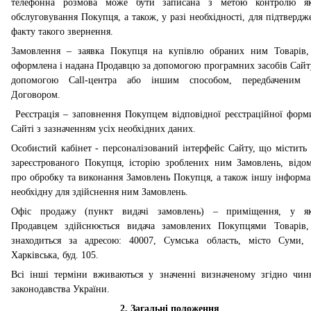
телефонна розмова може бути записана з метою контролю як
обслуговування Покупця, а також, у разі необхідності, для підтвердж
факту такого звернення.
Замовлення – заявка Покупця на купівлю обраних ним Товарів,
оформлена і надана Продавцю за допомогою програмних засобів Сайту
допомогою Call-центра або іншим способом, передбаченим
Договором.
Реєстрація – заповнення Покупцем відповідної реєстраційної форм
Сайті з зазначенням усіх необхідних даних.
Особистий кабінет - персоналізований інтерфейс Сайту, що містить 
зареєстрованого Покупця, історію зроблених ним Замовлень, відом
про обробку та виконання Замовлень Покупця, а також іншу інформа
необхідну для здійснення ним Замовлень.
Офіс продажу (пункт видачі замовлень) – приміщення, у я
Продавцем здійснюється видача замовлених Покупцями Товарів
знаходиться за адресою: 40007, Сумська область, місто Суми, 
Харківська, буд. 105.
Всі інші терміни вживаються у значенні визначеному згідно чин
законодавства України.
2. Загальні положення