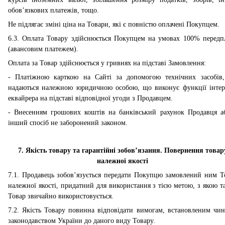
обов’язкових платежів, тощо.
Не підлягає зміні ціна на Товари, які є повністю оплачені Покупцем.
6.3. Оплата Товару здійснюється Покупцем на умовах 100% передп
(авансовим платежем).
Оплата за Товар здійснюється у гривнях на підставі Замовлення:
-
Платіжною карткою на Сайті за допомогою технічних засобів,
надаються належною юридичною особою, що виконує функції інтер
еквайрера на підставі відповідної угоди з Продавцем.
-
Внесенням грошових коштів на банківський рахунок Продавця
а
інший спосіб не заборонений законом.
7. Якість товару та гарантійні зобов’язання. Повернення товар
належної якості
7.1. Продавець зобов’язується передати Покупцю замовлений ним Т
належної якості, придатний для використання з тією метою, з якою та
Товар звичайно використовується.
7.2. Якість Товару повинна відповідати вимогам, встановленим чи
законодавством України до даного виду Товару.