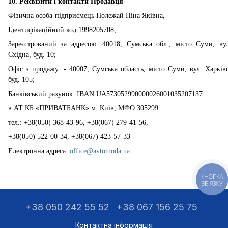
10. Реквізити і контакти Продавця
Фізична особа-підприємець Полежай Ніна Яківна,
Ідентифікаційний код 1998205708,
Зареєстрований за адресою: 40018, Сумська обл., місто Суми, ву
Східна, буд. 10;
Офіс з продажу: - 40007, Сумська область, місто Суми, вул. Харківс
буд. 105;
Банківський рахунок: IBAN UA573052990000026001035207137
в АТ КБ «ПРИВАТБАНК» м. Київ, МФО 305299
тел.: +38(050) 368-43-96, +38(067) 279-41-56,
+38(050) 522-00-34, +38(067) 423-57-33
Електронна адреса:
office@avtomoda.ua
КНОПКА
ЗВ'ЯЗКУ
+38 050 242 55 52
+38 067 156 25 75
Контактна інформація