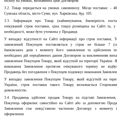
оплату на умовах, визначених цим Договором.
3.2. Товар передається на умовах самовивозу. Місце поставки: - 40
Сумська область, місто Суми, вул. Харківська, буд. 105.
3.3. Інформація про Товар (найменування, ймовірність поста
очікуваний строк поставки, ціна тощо) розміщена на Сайті та, у 
необхідності, може бути уточнена у Продавця.
У випадку відсутності на Сайті інформації про строк поставки, Т
замовлений Покупцем поставляється у строк не більше 7 (с
банківських днів з моменту його замовлення та здійснення і
необхідних дій передбачених даним Договором за виключенням випа
замовлення Покупцем Товару, який відсутній на території України. 
виконання Замовлення протягом очікуваного терміну не відбул
Продавець без погодження з Покупцем подовжує виконання Замовлен
У випадку замовлення Покупцем Товару, який відсутній на терит
України, строк поставки такого Товару визначається Сторонам
домовленістю.
3.
4
. Продавець здійснює продаж Товару на підставі Замовлення,
Покупець оформлює самостійно на Сайті або за допомогою Прода
Замовлення стає невід’ємною частиною Договору з моменту и
оформлення.