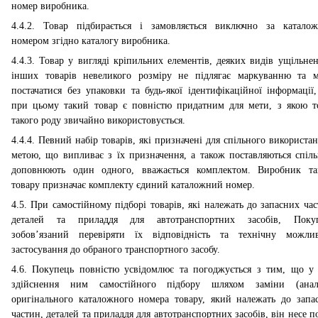
номер виробника.
4.4.2. Товар підбирається і замовляється виключно за катало
номером згідно каталогу виробника.
4.4.3. Товар у вигляді кріпильних елементів, деяких видів ущільнен
інших товарів невеликого розміру не підлягає маркуванню та 
постачатися без упаковки та будь-якої ідентифікаційної інформації
при цьому такий товар є повністю придатним для мети, з якою т
такого роду звичайно використовується.
4.4.4. Певний набір товарів, які призначені для спільного використан
метою, що випливає з їх призначення, а також поставляються спіль
доповнюють один одного, вважається комплектом. Виробник та
товару призначає комплекту єдиний каталожний номер.
4.5. При самостійному підборі товарів, які належать до запасних час
деталей та приладдя для автотранспортних засобів, Поку
зобов’язаний перевіряти їх відповідність та технічну можлив
застосування до обраного транспортного засобу.
4.6. Покупець повністю усвідомлює та погоджується з тим, що у 
здійснення ним самостійного підбору шляхом заміни (анал
оригінального каталожного номера товару, який належать до запа
частин, деталей та приладдя для автотранспортних засобів, він несе п