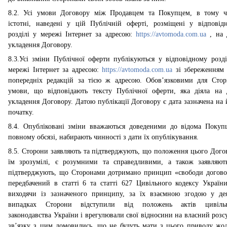
8.2. Усі умови Договору між Продавцем та Покупцем, в тому ч
істотні, наведені у цій Публічній оферті, розміщені у відповід
розділі у мережі Інтернет за адресою:
https://avtomoda.com.ua
, на 
укладення Договору.
8.3.Усі зміни Публічної оферти публікуються у відповідному розді
мережі Інтернет за адресою:
https
://
avtomoda
.
com
.
ua
зі збереженням 
попередніх редакцій за тією ж адресою. Обов’язковими для Стор
умови, що відповідають тексту Публічної оферти, яка діяла на 
укладення Договору. Датою публікації Договору є дата зазначена на и
початку.
8.4. Опубліковані зміни вважаються доведеними до відома Покуп
повному обсязі, набирають чинності з дати їх опублікування.
8.5. Сторони заявляють та підтверджують, що положення цього Дого
їм зрозумілі, є розумними та справедливими, а також заявляют
підтверджують, що Сторонами дотримано принцип «свободи догово
передбачений в статті 6 та статті 627 Цивільного кодексу України
виходячи із зазначеного принципу, за їх взаємною згодою у де
випадках Сторони відступили від положень актів цивіль
законодавства України і врегулювали свої відносини на власний розс
зв’язку з цим домовились, що не будуть мати з цього приводу жо