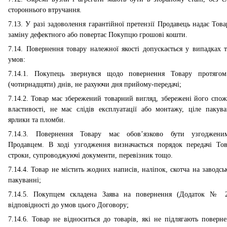
стороннього втручання.
7.13. У разі задоволення гарантійної претензії Продавець надає Тов
заміну дефектного або повертає Покупцю грошові кошти.
7.14. Повернення товару належної якості допускається у випадках т
умов:
7.14.1. Покупець звернувся щодо повернення Товару протяго
(чотирнадцяти) днів, не рахуючи дня прийому-передачі;
7.14.2. Товар має збережений товарний вигляд, збережені його спож
властивості, не має слідів експлуатації або монтажу, ціле пакува
ярлики та пломби.
7.14.3. Повернення Товару має обов’язково бути узгоджен
Продавцем. В ході узгодження визначається порядок передачі Тов
строки, супроводжуючі документи, перевізник тощо.
7.14.4. Товар не містить жодних написів, наліпок, скотча на заводсь
пакуванні;
7.14.5. Покупцем складена Заява на повернення (Додаток № 
відповідності до умов цього Договору;
7.14.6. Товар не відноситься до товарів, які не підлягають поверн