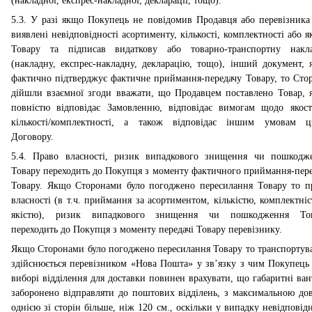
(накладної, експрес-накладної, декларації, тощо).
5.3. У разі якщо Покупець не повідомив Продавця або перевізника
виявлені невідповідності асортименту, кількості, комплектності або як
Товару та підписав видаткову або товарно-транспортну накл
(накладну, експрес-накладну, декларацію, тощо), інший документ, 
фактично підтверджує фактичне приймання-передачу Товару, то Сто
дійшли взаємної згоди вважати, що Продавцем поставлено Товар, я
повністю відповідає Замовленню, відповідає вимогам щодо якост
кількості/комплектності, а також відповідає іншим умовам ц
Договору.
5.4. Право власності, ризик випадкового знищення чи пошкодж
Товару переходить до Покупця з моменту фактичного приймання-пере
Товару. Якщо Сторонами було погоджено пересилання Товару то п
власності
(
в т.ч. приймання за асортиментом, кількістю, комплектніс
якістю
)
, ризик випадкового знищення чи пошкодження То
переходить до Покупця з моменту передачі Товару перевізнику.
Якщо Сторонами було погоджено пересилання Товару то транспортув
здійснюється перевізником «Нова Пошта» у зв’язку з чим Покупець
виборі відділення для доставки повинен врахувати, що габаритні ван
заборонено відправляти до поштових відділень, з максимальною до
однією зі сторін більше, ніж 120 см., оскільки у випадку невідповідн