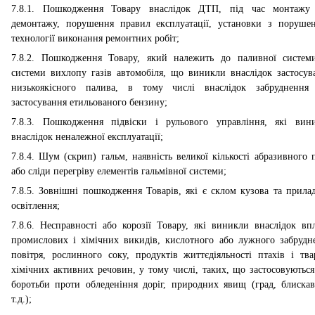
7.8.1. Пошкодження Товару внаслідок ДТП, під час монтажу
демонтажу, порушення правил експлуатації, установки з поруше
технології виконання ремонтних робіт;
7.8.2. Пошкодження Товару, який належить до паливної систем
системи вихлопу газів автомобіля, що виникли внаслідок застосув
низькоякісного палива, в тому числі внаслідок забруднення
застосування етильованого бензину;
7.8.3. Пошкодження підвіски і рульового управління, які вин
внаслідок неналежної експлуатації;
7.8.4. Шум (скрип) гальм, наявність великої кількості абразивного 
або сліди перегріву елементів гальмівної системи;
7.8.5. Зовнішні пошкодження Товарів, які є склом кузова та прила
освітлення;
7.8.6. Несправності або корозії Товару, які виникли внаслідок вп
промислових і хімічних викидів, кислотного або лужного забрудн
повітря, рослинного соку, продуктів життєдіяльності птахів і тва
хімічних активних речовин, у тому числі, таких, що застосовуються
боротьби проти обледеніння доріг, природних явищ (град, блискав
т.д.);