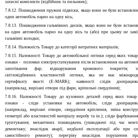
захисні комплекти (відбійник та пильовик);
7.8.12. Пошкодження пружин підвіски, якщо вони не були встановлен
один автомобіль парно на одну вісь;
7.8.13. Пошкодження гальмівних дисків, якщо вони не були встанов
на один автомобіль парно на одну вісь та (або) при цьому не замі
гальмівні колодки;
7.8.14. Належність Товару до категорії витратних матеріалів;
7.8.15. Належності Товару до автомобільної оптики серед яких товар
ознаки - поломки електроустаткування після встановлення на автомоб
запотівання фар; відшарування хромового покриття; зм
світловідбивних властивостей оптики, яка не має міжнарод
сертифікату якості (E-MARK); наявності слідів доопрацюв
(наприклад, вирізані отвори під фари, кріпильні свердління);
7.8.16. Належності Товару до кузовних деталей серед яких товар
ознаки - сліди установки на автомобіль; сліди доопрацюв
(наприклад, вирізані отвори, свердління кріплення, зміна конструк
геометрії або властивостей матеріалу виробу та ін.); сліди фарбування
грунтування; механічних пошкоджень (ушкоджені під час монт
демонтажу; внаслідок аварії, недбалої експлуатації або при сп
самостійного ремонту); перегріву внаслідок порушення пр