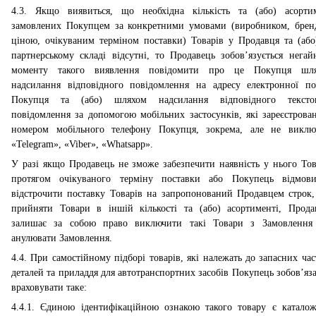
4.3. Якщо виявиться, що необхідна кількість та (або) асорти
замовлених Покупцем за конкретними умовами (виробником, брен
ціною, очікуваним терміном поставки) Товарів у Продавця та (або
партнерському складі відсутні, то Продавець зобов’язується негай
моменту такого виявлення повідомити про це Покупця шл
надсилання відповідного повідомлення на адресу електронної п
Покупця та (або) шляхом надсилання відповідного
тексто
повідомлення за допомогою мобільних застосунків, які зареєстрован
номером мобільного телефону Покупця, зокрема, але не виклю
«Telegram», «Viber», «Whatsapp».
У разі якщо Продавець не зможе забезпечити наявність у нього Тов
протягом очікуваного терміну поставки або Покупець відмови
відстрочити поставку Товарів на запропонований Продавцем строк,
прийняти Товари в іншій кількості та (або) асортименті, Прода
залишає за собою право виключити такі Товари з Замовлення
анулювати Замовлення.
4.4. При самостійному підборі товарів, які належать до запасних час
деталей та приладдя для автотранспортних засобів Покупець зобов’яза
враховувати таке:
4.4.1. Єдиною ідентифікаційною ознакою такого товару є каталож