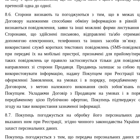
претензій одна до одної.
8.6. Сторони визнають та погоджуються з тим, що в межах ц
Договору належними способами обміну інформацією в рівній 
визнаються повідомлення, заяви та інші можливі форми листування
Сторонами, що здійснені письмово, відправлені та/або отриман
допомогою електронних, телефонних та інших засобів зв’язку.
використанні служб коротких текстових повідомлень (SMS-повідомл
при передачі їх на мобільні пристрої, призначені для прийому/пере
таких повідомлень це правило застосовується тільки для повідомл
направлених зі сторони Продавця. Продавець залишає за собою п
використовувати інформацію, надану Покупцем при Реєстрації та
оформленні Замовлення, на умовах і в порядку, передбаченому
Договором, з метою належного виконання своїх зобов’язань п
Покупцем. Укладаючи Договір з Продавцем на умовах і в поря
передбаченому цією Публічною офертою, Покупець підтверджує 
згоду на таке використання зазначеної інформації.
8.7. Покупець погоджується на обробку його персональних да
вказаних ним при Реєстрації, згідно чинного законодавства України
захист персональних даних.
Покупець погоджується з тим, що передача персональних даних зг