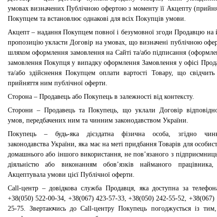
умовах визначених Публічною офертою з моменту її Акцепту (прийня
Покупцем та встановлює однакові для всіх Покупців умови.
Акцепт – надання Покупцем повної і безумовної згоди Продавцю на и
пропозицію укласти Договір на умовах, що визначені публічною офе
шляхом оформлення замовлення на Сайті та/або підписання (оформле
замовлення Покупця у випадку оформлення Замовлення у офісі Прод
та/або здійснення Покупцем оплати вартості Товару, що свідчить
прийняття ним публічної оферти.
Сторона – Продавець або Покупець в залежності від контексту.
Сторони – Продавець та Покупець, що уклали Договір відповідн
умов, передбачених ним та чинним законодавством України.
Покупець – будь-яка дієздатна фізична особа, згідно чин
законодавства України, яка має на меті придбання Товарів для особист
домашнього або іншого використання, не пов’язаного з підприємниц
діяльністю або виконанням обов’язків найманого працівника,
Акцептувала умови цієї Публічної оферти.
Call-центр – довідкова служба Продавця, яка доступна за телефон
+38(050) 522-00-34, +38(067) 423-57-33, +38(050) 242-55-52, +38(067) 
25-75. Звертаючись до
Call
-
центру Покупець
погоджується із тим