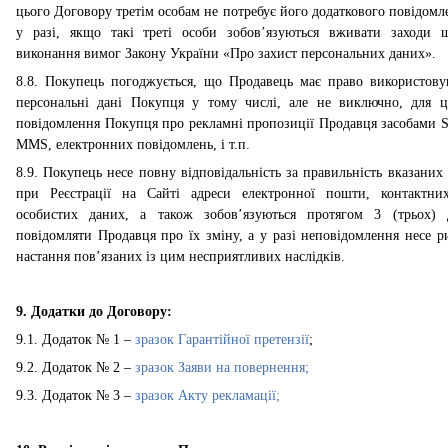
цього Договору третім особам не потребує його додаткового повідомл
у разі, якщо такі треті особи зобов’язуються вживати заходи 
виконання вимог Закону України «Про захист персональних даних».
8.8. Покупець погоджується, що Продавець має право використову
персональні дані Покупця у тому числі, але не виключно, для ц
повідомлення Покупця про рекламні пропозиції Продавця засобами 
ММS, електронних повідомлень, і т.п.
8.9. Покупець несе повну відповідальність за правильність вказаних
при Реєстрації на Сайті адреси електронної пошти, контактни
особистих даних, а також зобов’язуються протягом 3 (трьох) 
повідомляти Продавця про їх зміну, а у разі неповідомлення несе р
настання пов’язаних із цим несприятливих наслідків.
9. Додатки до Договору:
9.1. Додаток № 1 –
зразок Гарантійної претензії
;
9.2. Додаток № 2 –
зразок Заяви на повернення;
9.3. Додаток № 3 –
зразок Акту рекламації;