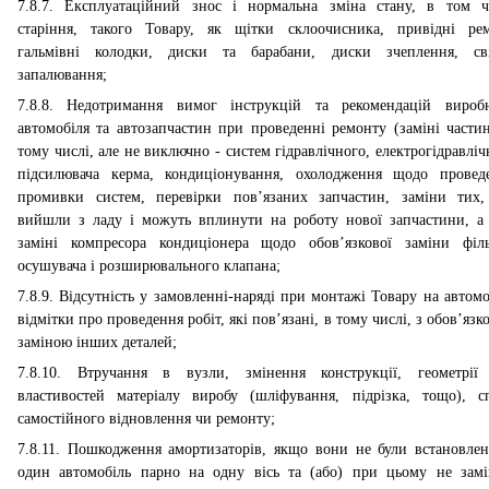
7.8.7. Експлуатаційний знос і нормальна зміна стану, в том ч
старіння, такого Товару, як щітки склоочисника, привідні рем
гальмівні колодки, диски та барабани, диски зчеплення, св
запалювання;
7.8.8. Недотримання вимог інструкцій та рекомендацій вироб
автомобіля та автозапчастин при проведенні ремонту (заміні частин
тому числі, але не виключно - систем гідравлічного, електрогідравліч
підсилювача керма, кондиціонування, охолодження щодо провед
промивки систем, перевірки пов’язаних запчастин, заміни тих
вийшли з ладу і можуть вплинути на роботу нової запчастини, а
заміні компресора кондиціонера щодо обов’язкової заміни філь
осушувача і розширювального клапана;
7.8.9. Відсутність у замовленні-наряді при монтажі Товару на автомо
відмітки про проведення робіт, які пов’язані, в тому числі, з обов’яз
заміною інших деталей;
7.8.10. Втручання в вузли, змінення конструкції, геометрії
властивостей матеріалу виробу (шліфування, підрізка, тощо), с
самостійного відновлення чи ремонту;
7.8.11. Пошкодження амортизаторів, якщо вони не були встановлен
один автомобіль парно на одну вісь та (або) при цьому не замі