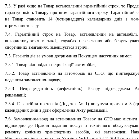
7.3. У разі якщо на Товар встановлений гарантійний строк, то Прода
гарантує якість Товару протягом гарантійного строку. Гарантійний с
на Товар становить 14 (чотирнадцять) календарних днів з мом
отримання товару.
7.4. Гарантійний строк на Товар, встановлений на автомобілі,
використовуються в таксі, службах перевезення або беруть учас
спортивних змаганнях, зменшується втричі.
7.5. Гарантія діє за умови дотримання Покупцем наступних вимог:
7.5.1. Товар відповідає специфікації автомобіля;
7.5.2. Товар встановлено на автомобіль на СТО, що підтверджує
наданням замовлення-наряду;
7.5.3. Непрацездатність (дефектність) Товару підтверджена А
рекламації;
7.5.4. Гарантійна претензія (Додаток № 1) висунута протягом 3 (тр
календарних днів з дати оформлення Акту рекламації.
7.6. Замовлення-наряд на встановлення Товару на СТО має містити 
відповідно до Правил надання послуг з технічного обслуговуван
ремонту колісних транспортних засобів, які затверждені Нак
Міністерства інфраструктури України № 615 від 28.11.2014 (у разі вт