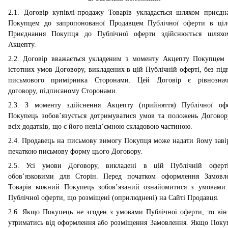
2.1. Договір купівлі-продажу Товарів укладається шляхом приєдн
Покупцем до запропонованої Продавцем Публічної оферти в ціл
Приєднання Покупця до Публічної оферти здійснюється шляхом 
Акцепту.
2.2. Договір вважається укладеним з моменту Акцепту Покупцем 
істотних умов Договору, викладених в цій Публічній оферті, без під
письмового примірника Сторонами. Цей Договір є рівнозна
договору, підписаному Сторонами.
2.3. З моменту здійснення Акцепту (прийняття) Публічної оф
Покупець зобов’язується дотримуватися умов та положень Договор
всіх додатків, що є його невід’ємною складовою частиною.
2.4. Продавець на письмову вимогу Покупця може надати йому заві
печаткою письмову форму цього Договору.
2.5. Усі умови Договору, викладені в цій Публічній оферт
обов’язковими для Сторін. Перед початком оформлення Замовл
Товарів кожний Покупець зобов’язаний ознайомитися з умовами ц
Публічної оферти, що розміщені (оприлюднені) на Сайті Продавця.
2.6. Якщо Покупець не згоден з умовами Публічної оферти, то він
утриматись від оформлення або розміщення Замовлення. Якщо Поку