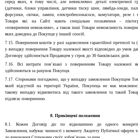
серед яких, в тому числі, але невиключно: деталі електричної г
(датчики, блоки управління, датчики тиску шин, лямбда-зонди, пал
форсунки, свічки, лампи, електробензонасоси, комутатори, реле і т.
Товари які на Сайті мають спеціальне позначення - піктог
«повернення неможливе», а також інші Товари неможливість поверн
яких доведена до Покупця у інший спосіб.
7.15. Повернення коштів у разі задоволення гарантійної претензії та (
у випадку повернення Товару належної якості відповідно до умов да
Договору здійснюється Продавцем у строк до 30 банківських днів.
7.16. Всі витрати пов’язані з поверненням Товару належної як
здійснюються за рахунок Покупця.
7.17. Сторонами погоджено, що у випадку замовлення Покупцем Тов
який відсутній на території України, Покупець не має можливос
такому випадку відмовитись від такого замовлення та такий Това
підлягає поверненню.
8. Прикінцеві положення
8.1.
Кожен Договір діє по відношенню до одного конкрет
Замовлення, набуває чинності з моменту Акцепту Публічної оферти та
до виконання Сторонами своїх зобов’язань за ним.