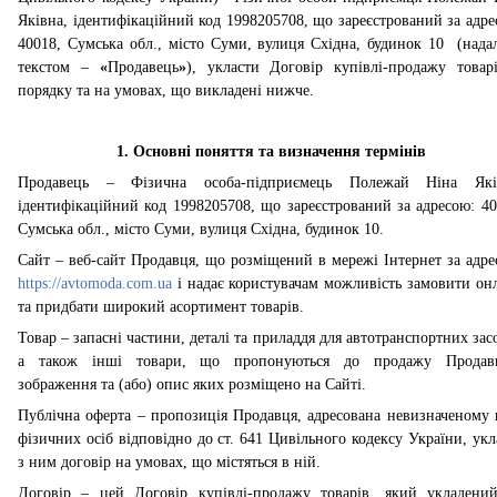
Яківна, ідентифікаційний код 1998205708, що зареєстрований за адре
40018, Сумська обл., місто Суми, вулиця Східна, будинок 10 (надал
текстом –
«
Продавець
»
), укласти Договір купівлі-продажу товар
порядку та на умовах, що викладені нижче.
1. Основні поняття та визначення термінів
Продавець – Фізична особа-підприємець Полежай Ніна Які
ідентифікаційний код 1998205708, що зареєстрований за адресою: 40
Сумська обл., місто Суми, вулиця Східна, будинок 10.
Сайт – веб-сайт Продавця, що розміщений в мережі Інтернет за адре
https
://
avtomoda
.
com
.
ua
і надає користувачам можливість замовити онл
та придбати широкий асортимент товарів.
Товар – запасні частини, деталі та приладдя для автотранспортних засо
а також інші товари, що пропонуються до продажу Продав
зображення та (або) опис яких розміщено на Сайті.
Публічна оферта – пропозиція Продавця, адресована невизначеному 
фізичних осіб відповідно до ст. 641 Цивільного кодексу України, укл
з н
им
договір на умовах, що містяться в ній.
Договір – цей Договір купівлі-продажу товарів, який укладении