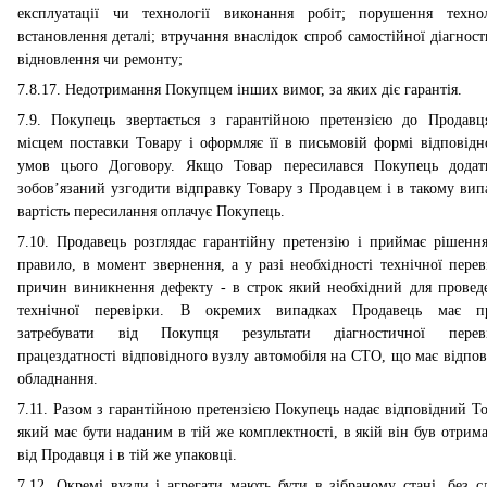
експлуатації чи технології виконання робіт; порушення технол
встановлення деталі; втручання внаслідок спроб самостійної діагност
відновлення чи ремонту;
7.8.17. Недотримання Покупцем інших вимог, за яких діє гарантія.
7.9. Покупець звертається з гарантійною претензією до Продавц
місцем поставки Товару і оформляє її в письмовій формі відповідн
умов цього Договору. Якщо Товар пересилався Покупець додат
зобов’язаний узгодити відправку Товару з Продавцем і в такому вип
вартість пересилання оплачує Покупець.
7.10. Продавець розглядає гарантійну претензію і приймає рішення
правило, в момент звернення, а у разі необхідності технічної перев
причин виникнення дефекту - в строк який необхідний для провед
технічної перевірки. В окремих випадках Продавець має п
затребувати від Покупця результати діагностичної перев
працездатності відповідного вузлу автомобіля на СТО, що має відпов
обладнання.
7.11. Разом з гарантійною претензією Покупець надає відповідний То
який має бути наданим в тій же комплектності, в якій він був отрима
від Продавця і в тій же упаковці.
7.12. Окремі вузли і агрегати мають бути в зібраному стані, без сл