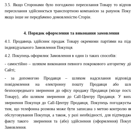
3.5. Якщо Сторонами було погоджено пересилання Товару то відпов
пересилання здійснюється транспортною компанією за рахунок Поку
якщо інше не передбачено домовленістю Сторін.
4. Порядок оформлення та виконання замовлення
4.1. Продавець здійснює продаж Товару окремими партіями на підс
індивідуального Замовлення Покупця.
4.2. Покупець оформлює Замовлення в один із таких способів:
- самостійно – шляхом виконання певного покрокового алгоритму діи
Сайті;
- за допомогою Продавця – шляхом надсилання відповід
повідомлення на електронну пошту Продавця або шля
безпосереднього звернення до офісу продажу Продавця (місце пост
Товару), або шляхом звернення до Call-Центру Продавця. У вип
звернення Покупця до Call-Центру Продавця, Покупець погоджуєтьс
тим, що телефонна розмова може бути записана з метою контролю як
обслуговування Покупця, а також, у разі необхідності, для підтвердж
факту такого звернення та (або) здійснення (оформлення) Поку
Замовлення.