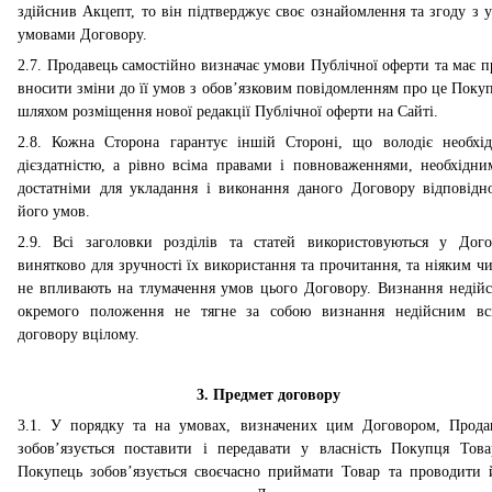
здійснив Акцепт, то він підтверджує своє ознайомлення та згоду з у
умовами Договору.
2.7. Продавець самостійно визначає умови Публічної оферти та має п
вносити зміни до її умов з обов’язковим повідомленням про це Покуп
шляхом розміщення нової редакції Публічної оферти на Сайті.
2.8. Кожна Сторона гарантує іншій Стороні, що володіє необхі
дієздатністю, а рівно всіма правами і повноваженнями, необхідни
достатніми для укладання і виконання даного Договору відповідн
його умов.
2.9. Всі заголовки розділів та статей використовуються у Дого
винятково для зручності їх використання та прочитання, та ніяким ч
не впливають на тлумачення умов цього Договору. Визнання недій
окремого положення не тягне за собою визнання недійсним вс
договору вцілому.
3. Предмет договору
3.1. У порядку та на умовах, визначених цим Договором, Прода
зобов’язується поставити і передавати у власність Покупця Това
Покупець зобов’язується своєчасно приймати Товар та проводити и