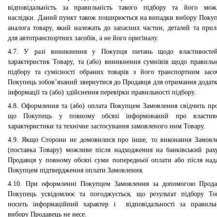
відповідальність за правильність такого підбору та його мож
наслідки. Даний пункт також поширюється на випадки вибору Поку
аналога товару, який належать до запасних частин, деталей та прил
для автотранспортних засобів, а не його оригіналу.
4.7. У разі виникнення у Покупця питань щодо властивостеи
характеристик Товару, та (або) виникнення сумнівів щодо правильн
підбору та сумісності обраних товарів з його транспортним засо
Покупець зобов’язаний звернутися до Продавця для отримання додатко
інформації та (або) здійснення перевірки правильності підбору.
4.8. Оформлення та (або) оплата Покупцем Замовлення свідчить про
що Покупець у повному обсязі інформований про властиво
характеристики та технічне застосування замовленого ним Товару.
4.9. Якщо Сторони не домовилися про інше, то виконання Замовл
(поставка Товару) можливе після надходження на банківський рах
Продавця у повному обсязі суми попередньої оплати або після над
Покупцем підтвердження оплати Замовлення.
4.10. При оформленні Покупцем Замовлення за допомогою Прода
Покупець усвідомлює та погоджується, що результат підбору То
носить інформаційний характер і відповідальності за правильн
вибору Продавець не несе.