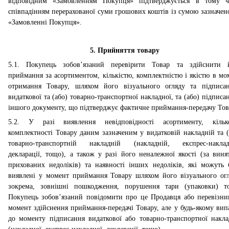
відповідним «Замовленням Покупця» підтверджується в тому ч
співпадінням перерахованої суми грошових коштів із сумою зазначен
«Замовленні Покупця».
5. Прийняття товару
5.1. Покупець зобов’язаний перевірити Товар та здійснити и
приймання за асортиментом, кількістю, комплектністю і якістю в мо
отримання Товару, шляхом його візуального огляду та підписа
видаткової та (або) товарно-транспортної накладної, та (або) підпис
іншого документу, що підтверджує фактичне приймання-передачу Тов
5.2. У разі виявлення невідповідності асортименту, кілько
комплектності Товару даним зазначеним у видатковій накладній та (
товарно-транспортній накладній (накладній, експрес-накладн
декларації, тощо), а також у разі його неналежної якості (за виня
прихованих недоліків) та наявності інших недоліків, які можуть 
виявлені у момент приймання Товару шляхом його візуального огл
зокрема, зовнішні пошкодження, порушення тари (упаковки) т
Покупець зобов’язаний повідомити про це Продавця або перевізни
момент здійснення приймання-передачі Товару, але у будь-якому вип
до моменту підписання видаткової або товарно-транспортної наклад