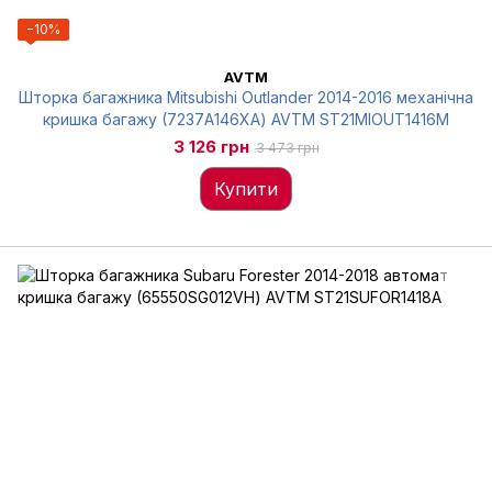
−10%
AVTM
Шторка багажника Mitsubishi Outlander 2014-2016 механічна
кришка багажу (7237A146XA) AVTM ST21MIOUT1416M
3 126 грн
3 473 грн
Купити