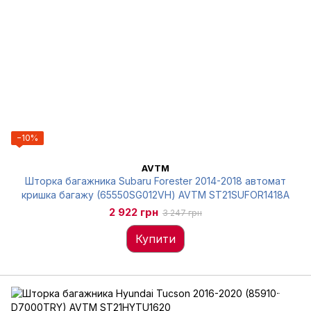
−10%
AVTM
Шторка багажника Subaru Forester 2014-2018 автомат
кришка багажу (65550SG012VH) AVTM ST21SUFOR1418A
2 922 грн
3 247 грн
Купити