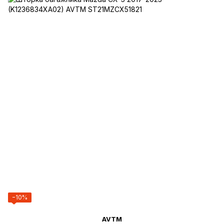
−10%
AVTM