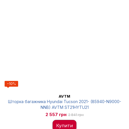
−10%
AVTM
Шторка багажника Hyundai Tucson 2021- (85940-N9000-
NNB) AVTM ST21HYTU21
2 557 грн
2 841 грн
Купити