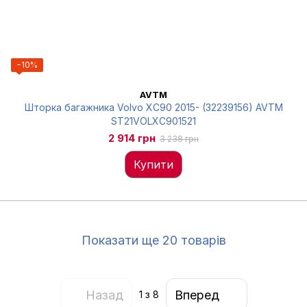
−10%
AVTM
Шторка багажника Volvo XC90 2015- (32239156) AVTM
ST21VOLXC901521
2 914 грн
3 238 грн
Купити
Показати ще 20 товарів
Назад
Вперед
1
з 8