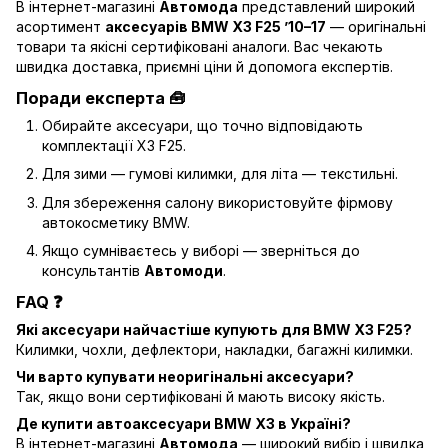
В інтернет-магазині
Автомода
представлений широкий
асортимент
аксесуарів BMW X3 F25 ’10–17
— оригінальні
товари та якісні сертифіковані аналоги. Вас чекають
швидка доставка, приємні ціни й допомога експертів.
Поради експерта 🧰
Обирайте аксесуари, що точно відповідають
комплектації X3 F25.
Для зими — гумові килимки, для літа — текстильні.
Для збереження салону використовуйте фірмову
автокосметику BMW.
Якщо сумніваєтесь у виборі — зверніться до
консультантів
Автомоди
.
FAQ ❓
Які аксесуари найчастіше купують для BMW X3 F25?
Килимки, чохли, дефлектори, накладки, багажні килимки.
Чи варто купувати неоригінальні аксесуари?
Так, якщо вони сертифіковані й мають високу якість.
Де купити автоаксесуари BMW X3 в Україні?
В інтернет-магазині
Автомода
— широкий вибір і швидка