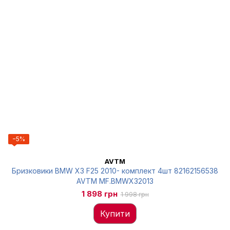
−5%
AVTM
Бризковики BMW X3 F25 2010- комплект 4шт 82162156538
AVTM MF.BMWX32013
1 898 грн
1 998 грн
Купити