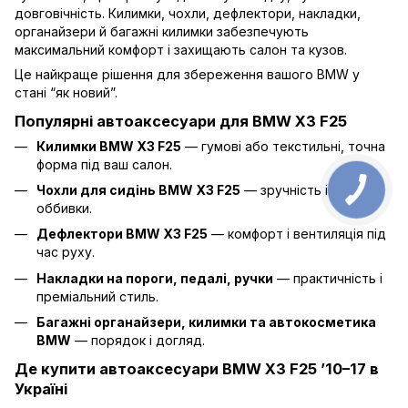
довговічність. Килимки, чохли, дефлектори, накладки,
органайзери й багажні килимки забезпечують
максимальний комфорт і захищають салон та кузов.
Це найкраще рішення для збереження вашого BMW у
стані “як новий”.
Популярні автоаксесуари для BMW X3 F25
Килимки BMW X3 F25
— гумові або текстильні, точна
форма під ваш салон.
Чохли для сидінь BMW X3 F25
— зручність і захист
оббивки.
Дефлектори BMW X3 F25
— комфорт і вентиляція під
час руху.
Накладки на пороги, педалі, ручки
— практичність і
преміальний стиль.
Багажні органайзери, килимки та автокосметика
BMW
— порядок і догляд.
Де купити автоаксесуари BMW X3 F25 ’10–17 в
Україні