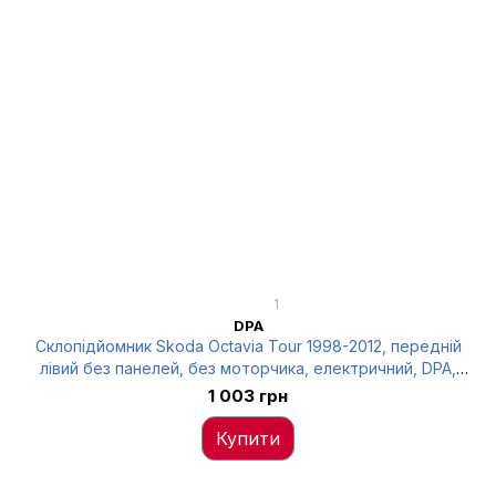
1
DPA
Склопідйомник Skoda Octavia Tour 1998-2012, передній
лівий без панелей, без моторчика, електричний, DPA,
88370364602
1 003 грн
Купити