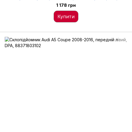
88370089702
1 178 грн
Купити