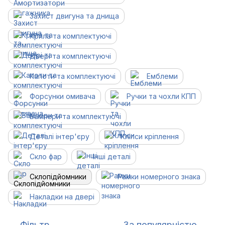
Захист двигуна та днища
Крила та комплектуючі
Двері та комплектуючі
Капоти та комплектуючі
Емблеми
Форсунки омивача
Ручки та чохли КПП
Бампери та комплектуючі
Деталі інтер'єру
Кліпси кріплення
Скло фар
Інші деталі
Склопідйомники
Рамки номерного знака
Накладки на двері
Фільтр
За популярністю