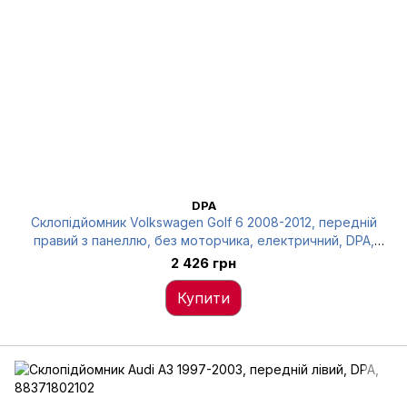
DPA
Склопідйомник Volkswagen Golf 6 2008-2012, передній
правий з панеллю, без моторчика, електричний, DPA,
88371797202
2 426 грн
Купити