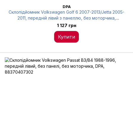
DPA
Склопідйомник Volkswagen Golf 6 2007-2013/Jetta 2005-
2011, передній лівий з панеллю, без моторчика,
електричний, DPA, 88370721702
1 127 грн
Купити