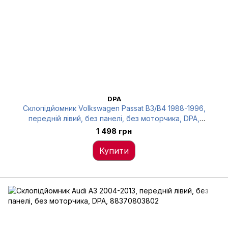
DPA
Склопідйомник Volkswagen Passat B3/B4 1988-1996,
передній лівий, без панелі, без моторчика, DPA,
88370407302
1 498 грн
Купити