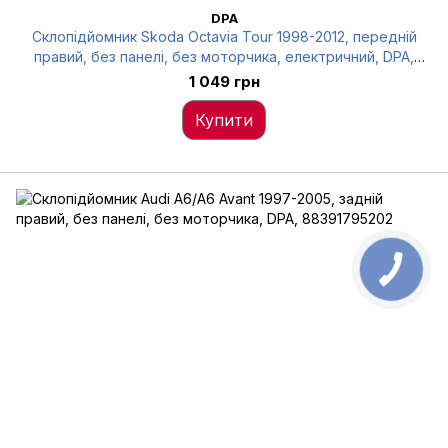
DPA
Склопідйомник Skoda Octavia Tour 1998-2012, передній
правий, без панелі, без моторчика, електричний, DPA,
88370364702
1 049 грн
Купити