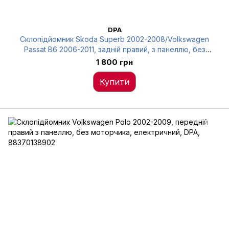
DPA
Склопідйомник Skoda Superb 2002-2008/Volkswagen
Passat B6 2006-2011, задній правий, з панеллю, без
моторчика, електричний, DPA, 88390407602
1 800 грн
Купити