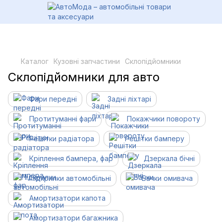
Каталог
Кузовні запчастини
Склопідйомники
Склопідйомники для авто
Фари передні
Задні ліхтарі
Протитуманні фари
Покажчики повороту
Решітки радіатора
Решітки бамперу
Кріплення бампера, фар
Дзеркала бічні
Підкрилки автомобільні
Бачки омивача
Амортизатори капота
Амортизатори багажника