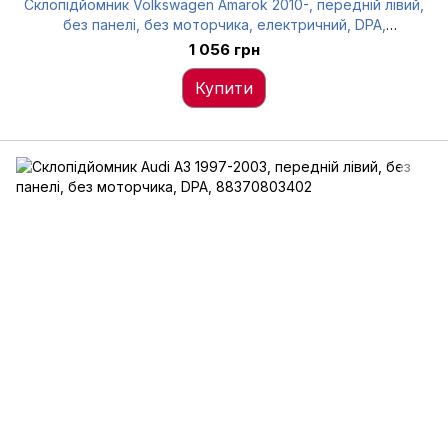
Склопідйомник Volkswagen Amarok 2010-, передній лівий,
без панелі, без моторчика, електричний, DPA,
88371794802
1 056 грн
Купити