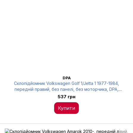
DPA
Склопідйомник Volkswagen Golf 1/Jetta 1 1977-1984,
передній правий, без панелі, без моторчика, DPA,
88370089402
537 грн
Купити