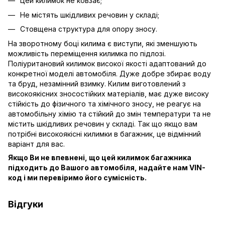
Цей килимок не ковзає;
Не містять шкідливих речовин у складі;
Стовщена структура для опору зносу.
На зворотному боці килима є виступи, які зменшують
можливість переміщення килимка по підлозі.
Поліуритановий килимок високої якості адаптований до
конкретної моделі автомобіля. Дуже добре збирає воду
та бруд, незамінний взимку. Килим виготовлений з
високоякісних зносостійких матеріалів, має дуже високу
стійкість до фізичного та хімічного зносу, не реагує на
автомобільну хімію та стійкий до змін температури та не
містить шкідливих речовин у складі. Так що якщо вам
потрібні високоякісні килимки в багажник, це відмінний
варіант для вас.
Якщо Ви не впевнені, що цей килимок багажника
підходить до Вашого автомобіля, надайте нам VIN-
код і ми перевіримо його сумісність.
Відгуки