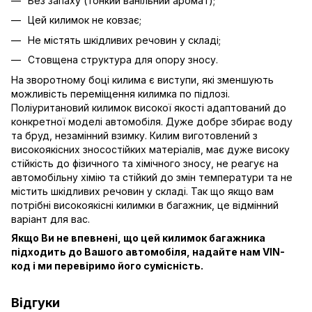
Без запаху (тонкий ванільний аромат);
Цей килимок не ковзає;
Не містять шкідливих речовин у складі;
Стовщена структура для опору зносу.
На зворотному боці килима є виступи, які зменшують
можливість переміщення килимка по підлозі.
Поліуритановий килимок високої якості адаптований до
конкретної моделі автомобіля. Дуже добре збирає воду
та бруд, незамінний взимку. Килим виготовлений з
високоякісних зносостійких матеріалів, має дуже високу
стійкість до фізичного та хімічного зносу, не реагує на
автомобільну хімію та стійкий до змін температури та не
містить шкідливих речовин у складі. Так що якщо вам
потрібні високоякісні килимки в багажник, це відмінний
варіант для вас.
Якщо Ви не впевнені, що цей килимок багажника
підходить до Вашого автомобіля, надайте нам VIN-
код і ми перевіримо його сумісність.
Відгуки