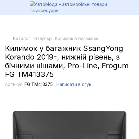
Каталог
Інтер'єр
Килимок в багажник
Килимок у багажник SsangYong
Korando 2019-, нижній рівень, з
бічними нішами, Pro-Line, Frogum
FG TM413375
Артикул:
FG TM413375
Написати відгук