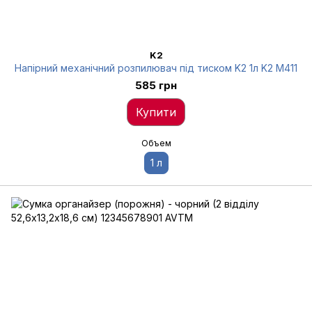
K2
Напірний механічний розпилювач під тиском K2 1л K2 M411
585 грн
Купити
Объем
1 л