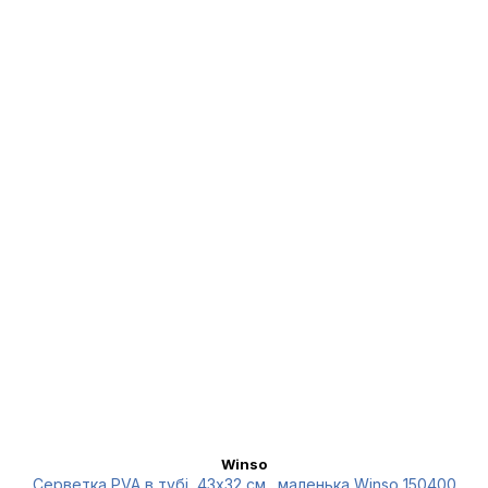
Winso
Серветка PVA в тубі, 43x32 см., маленька Winso 150400