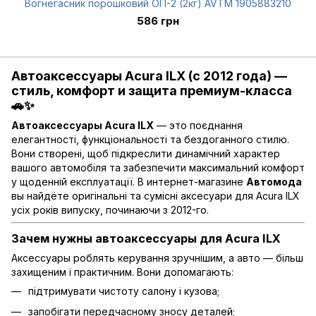
Вогнегасник порошковий ОП-2 (2кг) AVTM 1905883210
586 грн
Автоаксессуары Acura ILX (с 2012 года) —
стиль, комфорт и защита премиум-класса
🚗✨
Автоаксессуары Acura ILX
— это поєднання
елегантності, функціональності та бездоганного стилю.
Вони створені, щоб підкреслити динамічний характер
вашого автомобіля та забезпечити максимальний комфорт
у щоденній експлуатації. В интернет-магазине
Автомода
вы найдёте оригінальні та сумісні аксесуари для Acura ILX
усіх років випуску, починаючи з 2012-го.
Зачем нужны автоаксессуары для Acura ILX
Аксессуары роблять керування зручнішим, а авто — більш
захищеним і практичним. Вони допомагають:
підтримувати чистоту салону і кузова;
запобігати передчасному зносу деталей;