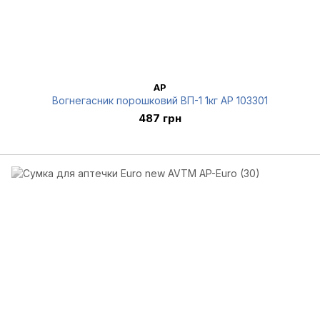
AP
Вогнегасник порошковий ВП-1 1кг AP 103301
487 грн