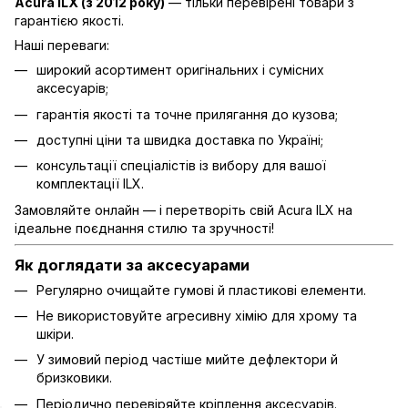
Acura ILX (з 2012 року)
— тільки перевірені товари з
гарантією якості.
Наші переваги:
широкий асортимент оригінальних і сумісних
аксесуарів;
гарантія якості та точне прилягання до кузова;
доступні ціни та швидка доставка по Україні;
консультації спеціалістів із вибору для вашої
комплектації ILX.
Замовляйте онлайн — і перетворіть свій Acura ILX на
ідеальне поєднання стилю та зручності!
Як доглядати за аксесуарами
Регулярно очищайте гумові й пластикові елементи.
Не використовуйте агресивну хімію для хрому та
шкіри.
У зимовий період частіше мийте дефлектори й
бризковики.
Періодично перевіряйте кріплення аксесуарів.