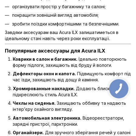
організувати простір у багажнику та салоні;
покращити зовнішній вигляд автомобіля;
зробити поїздки комфортнішими та безпечнішими.
Завдяки аксесуарам ваш Acura ILX залишатиметься в
ідеальному стані навіть через роки експлуатації.
Популярные аксессуары для Acura ILX
Коврики в салон и багажник.
Ідеально повторюють
форму підлоги, захищають від бруду й вологи.
Дефлекторы окон и капота.
Підвищують комфорт під
час їзди, захищають від дощу й каміння.
Хромированные накладки.
Додають блиску та
підкреслюють стиль Acura ILX.
Чехлы на сиденья.
Захищають оббивку та надають
інтер’єру охайного вигляду.
Автомобильная электроника.
Відеореєстратори,
зарядні пристрої, парктроніки.
Органайзери.
Для зручного зберігання речей у салоні