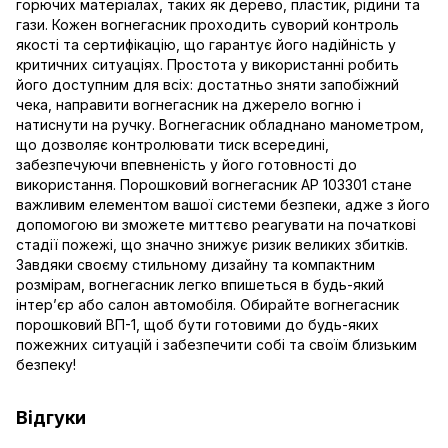
горючих матеріалах, таких як дерево, пластик, рідини та
гази. Кожен вогнегасник проходить суворий контроль
якості та сертифікацію, що гарантує його надійність у
критичних ситуаціях. Простота у використанні робить
його доступним для всіх: достатньо зняти запобіжний
чека, направити вогнегасник на джерело вогню і
натиснути на ручку. Вогнегасник обладнано манометром,
що дозволяє контролювати тиск всередині,
забезпечуючи впевненість у його готовності до
використання. Порошковий вогнегасник AP 103301 стане
важливим елементом вашої системи безпеки, адже з його
допомогою ви зможете миттєво реагувати на початкові
стадії пожежі, що значно знижує ризик великих збитків.
Завдяки своєму стильному дизайну та компактним
розмірам, вогнегасник легко впишеться в будь-який
інтер’єр або салон автомобіля. Обирайте вогнегасник
порошковий ВП-1, щоб бути готовими до будь-яких
пожежних ситуацій і забезпечити собі та своїм близьким
безпеку!
Відгуки