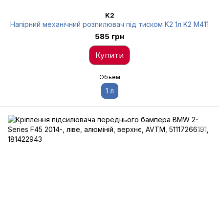
K2
Напірний механічний розпилювач під тиском K2 1л K2 M411
585 грн
Купити
Объем
1 л