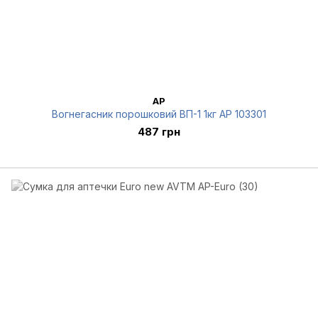
AP
Вогнегасник порошковий ВП-1 1кг AP 103301
487 грн