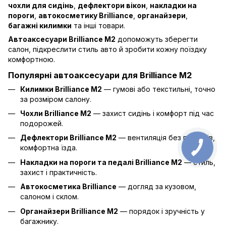
чохли для сидінь
,
дефлектори вікон
,
накладки на
пороги
,
автокосметику Brilliance
,
органайзери
,
багажні килимки
та інші товари.
Автоаксесуари Brilliance M2
допоможуть зберегти
салон, підкреслити стиль авто й зробити кожну поїздку
комфортною.
Популярні автоаксесуари для Brilliance M2
Килимки Brilliance M2
— гумові або текстильні, точно
за розміром салону.
Чохли Brilliance M2
— захист сидінь і комфорт під час
подорожей.
Дефлектори Brilliance M2
— вентиляція без протягів,
комфортна їзда.
Накладки на пороги та педалі Brilliance M2
— стиль,
захист і практичність.
Автокосметика Brilliance
— догляд за кузовом,
салоном і склом.
Органайзери Brilliance M2
— порядок і зручність у
багажнику.