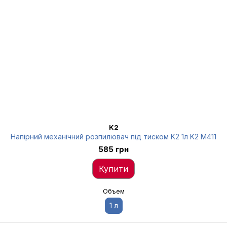
K2
Напірний механічний розпилювач під тиском K2 1л K2 M411
585 грн
Купити
Объем
1 л