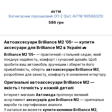
AVTM
Вогнегасник порошковий ОП-2 (2кг) AVTM 1905883210
586 грн
Автоаксесуари Brilliance M2 ’05– — купити
аксесуари для Brilliance M2 в Україні 🚗
Brilliance M2 ’05–
— практичний і стильний седан, який
поєднує надійність, комфорт і сучасний дизайн. Щоб
зробити ваш автомобіль зручнішим і зберегти його
привабливість, оберіть
автоаксесуари Brilliance M2
,
розроблені для захисту, комфорту й оновлення інтер’єру.
Оригінальні автоаксесуари Brilliance M2 —
якість і точність у кожній деталі
Інтернет-магазин
Автомода
пропонує великий
асортимент
аксесуарів для Brilliance M2
— оригінальні
вироби та сертифіковані аналоги.
У каталозі ви можете
купити килимки Brilliance M2
,