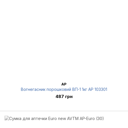
AP
Вогнегасник порошковий ВП-1 1кг AP 103301
487 грн