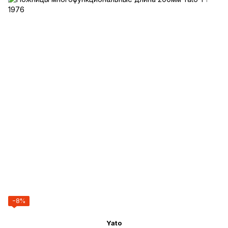
−8%
Yato