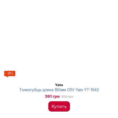
−8%
Yato
Тонкогубцы длина 160мм CRV Yato YT-1943
361 грн
392 грн
Купить