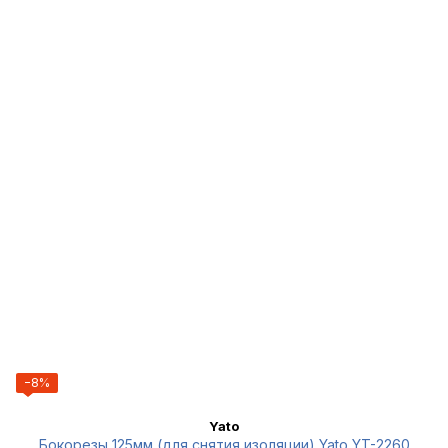
−8%
Yato
Бокорезы 125мм (для снятия изоляции) Yato YT-2260