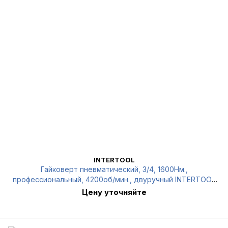
INTERTOOL
Гайковерт пневматический, 3/4, 1600Нм.,
профессиональный, 4200об/мин., двуручный INTERTOOL
PT-1106
Цену уточняйте