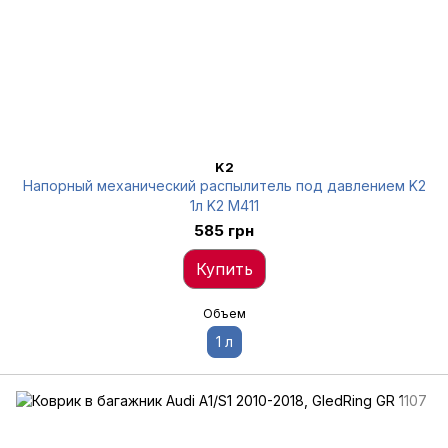
K2
Напорный механический распылитель под давлением K2
1л K2 M411
585 грн
Купить
Объем
1 л