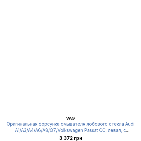
VAG
Оригинальная форсунка омывателя лобового стекла Audi
A1/A3/A4/A6/A8/Q7/Volkswagen Passat CC, левая, с
подогревом, 8J0955987G
3 372 грн