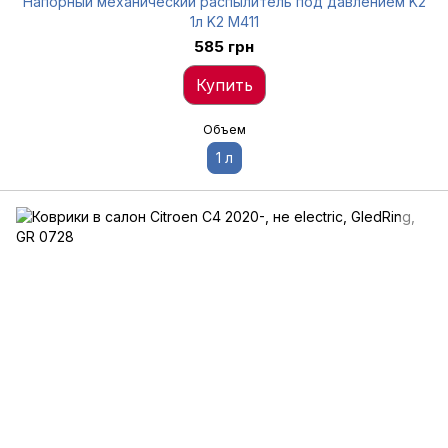
Напорный механический распылитель под давлением K2
1л K2 M411
585 грн
Купить
Объем
1 л