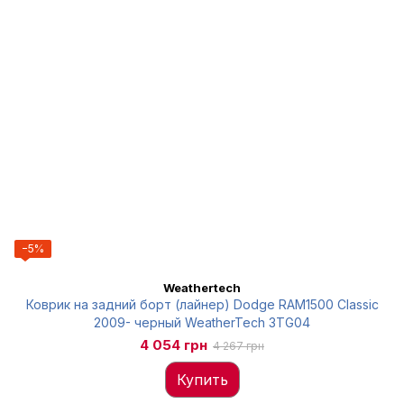
−5%
Weathertech
Коврик на задний борт (лайнер) Dodge RAM1500 Classic
2009- черный WeatherTech 3TG04
4 054 грн
4 267 грн
Купить