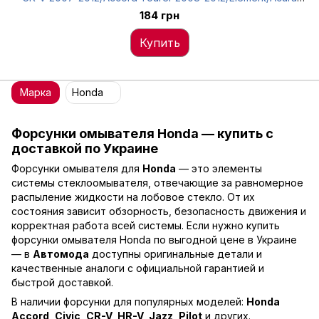
MDX, задняя, 76721-SCV-A01
184 грн
Купить
Марка
Honda
Форсунки омывателя Honda — купить с
доставкой по Украине
Форсунки омывателя для
Honda
— это элементы
системы стеклоомывателя, отвечающие за равномерное
распыление жидкости на лобовое стекло. От их
состояния зависит обзорность, безопасность движения и
корректная работа всей системы. Если нужно купить
форсунки омывателя Honda по выгодной цене в Украине
— в
Автомода
доступны оригинальные детали и
качественные аналоги с официальной гарантией и
быстрой доставкой.
В наличии форсунки для популярных моделей:
Honda
Accord, Civic, CR-V, HR-V, Jazz, Pilot
и других.