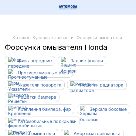
Каталог
Кузовные запчасти
Форсунки омывателя
Форсунки омывателя Honda
Фары передние
Задние фонари
Противотуманные фары
Указатели поворота
Решетки радиатора
Решетки бампера
Крепления бампера, фар
Зеркала боковые
Автомобильные подкрылки
Бачки омывателя
Амортизатори капота